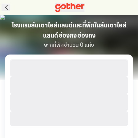
โรงแรมลันเตาไอส์แลนด์และที่พักในลันเตาไอส์
แลนด์ ฮ่องกง ฮ่องกง
จากที่พักจำนวน 0 แห่ง