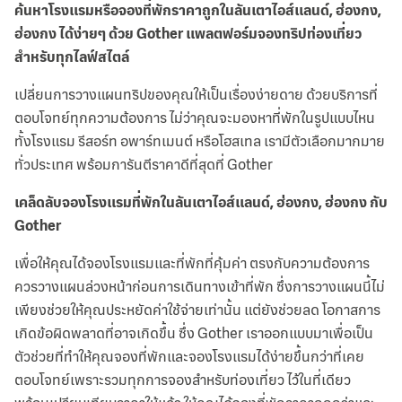
ค้นหาโรงแรมหรือจองที่พักราคาถูกในลันเตาไอส์แลนด์, ฮ่องกง,
ฮ่องกง ได้ง่ายๆ ด้วย Gother แพลตฟอร์มจองทริปท่องเที่ยว
สำหรับทุกไลฟ์สไตล์
เปลี่ยนการวางแผนทริปของคุณให้เป็นเรื่องง่ายดาย ด้วยบริการที่
ตอบโจทย์ทุกความต้องการ ไม่ว่าคุณจะมองหาที่พักในรูปแบบไหน
ทั้งโรงแรม รีสอร์ท อพาร์ทเมนต์ หรือโฮสเทล เรามีตัวเลือกมากมาย
ทั่วประเทศ พร้อมการันตีราคาดีที่สุดที่ Gother
เคล็ดลับจองโรงแรมที่พักในลันเตาไอส์แลนด์, ฮ่องกง, ฮ่องกง กับ
Gother
เพื่อให้คุณได้จองโรงแรมและที่พักที่คุ้มค่า ตรงกับความต้องการ
ควรวางแผนล่วงหน้าก่อนการเดินทางเข้าที่พัก ซึ่งการวางแผนนี้ไม่
เพียงช่วยให้คุณประหยัดค่าใช้จ่ายเท่านั้น แต่ยังช่วยลด โอกาสการ
เกิดข้อผิดพลาดที่อาจเกิดขึ้น ซึ่ง Gother เราออกแบบมาเพื่อเป็น
ตัวช่วยที่ทำให้คุณจองที่พักและจองโรงแรมได้ง่ายขึ้นกว่าที่เคย
ตอบโจทย์เพราะรวมทุกการจองสำหรับท่องเที่ยว ไว้ในที่เดียว