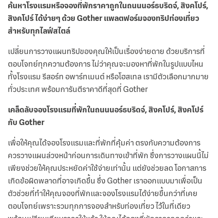
ค้นหาโรงแรมหรือจองที่พักราคาถูกในถนนนอร์ธบริดจ์, สิงคโปร์,
สิงคโปร์ ได้ง่ายๆ ด้วย Gother แพลตฟอร์มจองทริปท่องเที่ยว
สำหรับทุกไลฟ์สไตล์
เปลี่ยนการวางแผนทริปของคุณให้เป็นเรื่องง่ายดาย ด้วยบริการที่
ตอบโจทย์ทุกความต้องการ ไม่ว่าคุณจะมองหาที่พักในรูปแบบไหน
ทั้งโรงแรม รีสอร์ท อพาร์ทเมนต์ หรือโฮสเทล เรามีตัวเลือกมากมาย
ทั่วประเทศ พร้อมการันตีราคาดีที่สุดที่ Gother
เคล็ดลับจองโรงแรมที่พักในถนนนอร์ธบริดจ์, สิงคโปร์, สิงคโปร์
กับ Gother
เพื่อให้คุณได้จองโรงแรมและที่พักที่คุ้มค่า ตรงกับความต้องการ
ควรวางแผนล่วงหน้าก่อนการเดินทางเข้าที่พัก ซึ่งการวางแผนนี้ไม่
เพียงช่วยให้คุณประหยัดค่าใช้จ่ายเท่านั้น แต่ยังช่วยลด โอกาสการ
เกิดข้อผิดพลาดที่อาจเกิดขึ้น ซึ่ง Gother เราออกแบบมาเพื่อเป็น
ตัวช่วยที่ทำให้คุณจองที่พักและจองโรงแรมได้ง่ายขึ้นกว่าที่เคย
ตอบโจทย์เพราะรวมทุกการจองสำหรับท่องเที่ยว ไว้ในที่เดียว