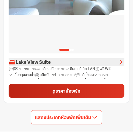
Lake View Suite
33 ตารางเมตร
เครื่องปรับอากาศ
อินเทอร์เน็ต LAN
ฟรี Wifi
เสื้อคลุมอาบน้ำ
ผลิตภัณฑ์ทำความสะอาด
ไดร์เป่าผม
กระจก
ฟรีของใช้ในห้องน้ำ
ผ้าเช็ดตัว
บริการสระว่ายน้ำ
ช่องเคเบิ้ล
ม่านทึบแสง
ผ้าลินิน
รองเท้าแตะ
เตาเสียบปลั๊กไฟใกล้หัวเตียง
ดูราคาห้องพัก
ชา (ฟรี)
น้ำดื่มบรรจุขวด (ฟรี)
มินิบาร์
ตู้เย็น
แก้วไวน์
โต๊ะ
ห้องพักชั้นสูง
โซฟา
ห้องพักชั้นบนสุด
ถังขยะ
ตู้เสื้อผ้า
ราวแขวนเสื้อ
เข้าถึงได้โดยบันได
เครื่องปรับอากาศส่วนตัว
บริการด้านความปลอดภัย
ห้องปลอดบุหรี่
ระเบียง
กาน้ำร้อนไฟฟ้า
อ่างอาบน้ำ
ห้องน้ำส่วนตัว
แสดงประเภทห้องพักเพิ่มเติม
ห้องอาบน้ำฝักบัวและอ่างอาบน้ำแยกกัน
ฝักบัว
ทีวี
เครื่องชงชา/กาแฟ
พื้นที่รับประทานอาหาร
หน้าต่าง