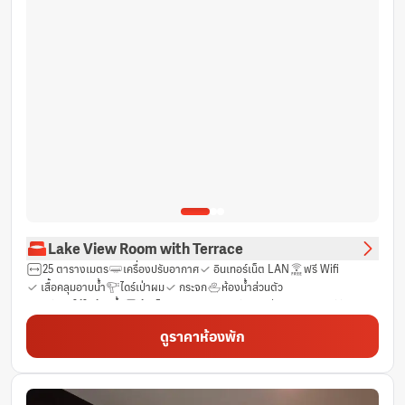
Lake View Room with Terrace
25 ตารางเมตร
เครื่องปรับอากาศ
อินเทอร์เน็ต LAN
ฟรี Wifi
เสื้อคลุมอาบน้ำ
ไดร์เป่าผม
กระจก
ห้องน้ำส่วนตัว
ฟรีของใช้ในห้องน้ำ
ผ้าเช็ดตัว
บริการสตรีมมิง เช่น Netflix
ทีวี
รองเท้าแตะ
เครื่องดื่มแอลกอฮอล์
ชา (ฟรี)
น้ำดื่มบรรจุขวด (ฟรี)
ดูราคาห้องพัก
กาแฟสำเร็จรูป (ฟรี)
มินิบาร์
ตู้เย็น
แก้วไวน์
โต๊ะ
ถังขยะ
ตู้เสื้อผ้า
ราวแขวนเสื้อ
เครื่องตรวจจับควัน
ห้องปลอดบุหรี่
ระเบียง
ม่านทึบแสง
ช่องเคเบิ้ล