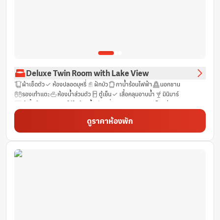
Deluxe Twin Room with Lake View
ผ้าเช็ดตัว
ห้องปลอดบุหรี่
ฝักบัว
กาน้ำร้อนไฟฟ้า
นอกชาน
รองเท้าแตะ
ห้องน้ำส่วนตัว
ตู้เย็น
เสื้อคลุมอาบน้ำ
มินิบาร์
ตู้เสื้อผ้า
ฟรีของใช้ในห้องน้ำ
เครื่องชงชา/กาแฟ
ไดร์เป่าผม
บริการทำความสะอาดรายวัน
เครื่องปรับอากาศ
ฟรี Wifi
ดูราคาห้องพัก
ห้องอาบน้ำฝักบัวรถเข็นเข้าได้ (Roll-in shower)
ทีวี
น้ำดื่มบรรจุขวด (ฟรี)
เตียงเสริมยาวพิเศษ (>6.5 ฟุต)
ระเบียง
ม่านทึบแสง
ชา (ฟรี)
โต๊ะ
อินเทอร์เน็ต LAN
กระจก
ช่องเคเบิ้ล