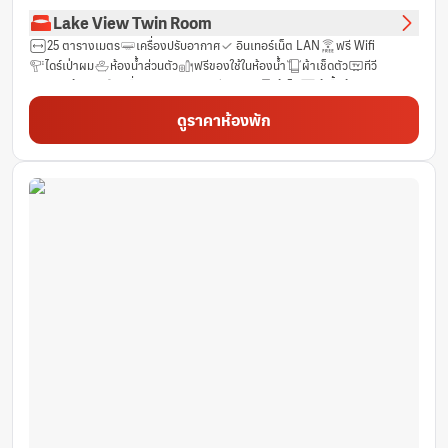
Lake View Twin Room
25 ตารางเมตร
เครื่องปรับอากาศ
อินเทอร์เน็ต LAN
ฟรี Wifi
ไดร์เป่าผม
ห้องน้ำส่วนตัว
ฟรีของใช้ในห้องน้ำ
ผ้าเช็ดตัว
ทีวี
รองเท้าแตะ
เครื่องชงชา/กาแฟ
มินิบาร์
ตู้เย็น
ตู้เสื้อผ้า
ราวแขวนเสื้อ
ห้องปลอดบุหรี่
ระเบียง
เสื้อคลุมอาบน้ำ
ม่านทึบแสง
ดูราคาห้องพัก
ชา (ฟรี)
โต๊ะ
น้ำดื่มบรรจุขวด (ฟรี)
กระจก
ช่องเคเบิ้ล
กาน้ำร้อนไฟฟ้า
ฝักบัว
บริการสระว่ายน้ำ
โทรศัพท์
เครื่องทำความร้อน
ร่ม
แก้วไวน์
พื้นที่รับประทานอาหาร
ถังขยะ
บริการด้านความปลอดภัย