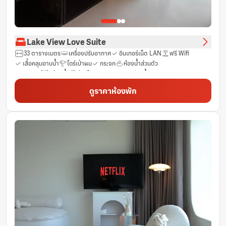
Lake View Love Suite
33 ตารางเมตร
เครื่องปรับอากาศ
อินเทอร์เน็ต LAN
ฟรี Wifi
เสื้อคลุมอาบน้ำ
ไดร์เป่าผม
กระจก
ห้องน้ำส่วนตัว
ฟรีของใช้ในห้องน้ำ
ผ้าเช็ดตัว
บริการสระว่ายน้ำ
บริการสตรีมมิง เช่น Netflix
ทีวี
รองเท้าแตะ
ดูราคาห้องพัก
เตาเสียบปลั๊กไฟใกล้หัวเตียง
เครื่องดื่มแอลกอฮอล์
ชา (ฟรี)
น้ำดื่มบรรจุขวด (ฟรี)
กาแฟสำเร็จรูป (ฟรี)
มินิบาร์
ตู้เย็น
แก้วไวน์
ห้องพักชั้นล่าง
พื้นที่นั่งเล่น
โซฟา
ถังขยะ
หน้าต่าง
ตู้เสื้อผ้า
เครื่องปรับอากาศส่วนตัว
เครื่องตรวจจับควัน
กาน้ำร้อนไฟฟ้า
อ่างอาบน้ำ
ฝักบัว
ช่องเคเบิ้ล
ม่านทึบแสง
เจลแอลกอฮอล์ล้างมือ
เครื่องทำความร้อน
ผ้าลินิน
ร่ม
เครื่องชงชา/กาแฟ
ระเบียง
โต๊ะ
พื้นที่รับประทานอาหาร
ราวแขวนเสื้อ
ห้องปลอดบุหรี่
บริการด้านความปลอดภัย