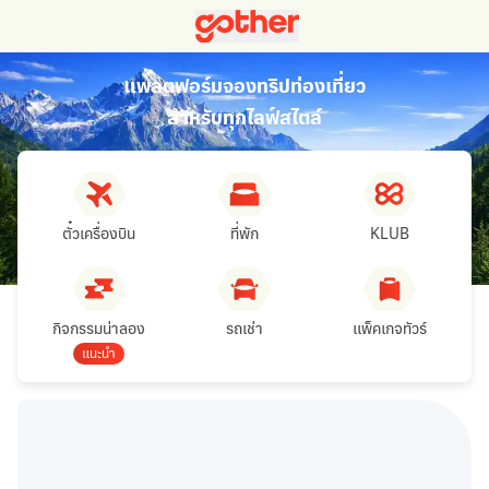
แพลตฟอร์มจองทริปท่องเที่ยว
สำหรับทุกไลฟ์สไตล์
ตั๋วเครื่องบิน
ที่พัก
KLUB
กิจกรรมน่าลอง
รถเช่า
แพ็คเกจทัวร์
แนะนำ