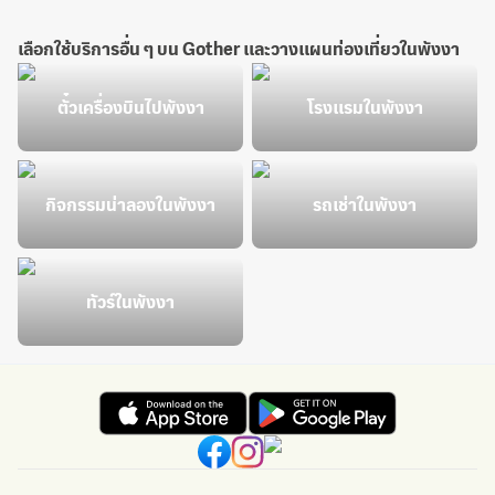
เลือกใช้บริการอื่น ๆ บน Gother และวางแผนท่องเที่ยวในพังงา
ตั๋วเครื่องบินไปพังงา
โรงแรมในพังงา
กิจกรรมน่าลองในพังงา
รถเช่าในพังงา
ทัวร์ในพังงา