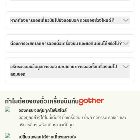
หากต้องการจองเที่ยวบินไปยังลอมบอก ควรจองช่วงไหนดี ?
ต้องการจะยกเลิกการจองตั๋วเครื่องบิน และขอคืนเงินได้หรือไม่ ?
วิธีตรวจสอบข้อมูลการจอง และสถานะการจองตั๋วเครื่องบินไป
ลอมบอก
กับ
ทำไมต้องจองตั๋วเครื่องบิน
กับ
จองครบ จบคุ้ม
ทุกไลฟ์สไตล์
จองทุกอย่างได้ในที่เดียว!
ตั๋วเครื่องบิน ที่พัก กิจกรรม
รถเช่า
และ
บริการอื่นๆ
พร้อมดีลราคาดีที่สุด
เปลี่ยนแพลนได้ง่าย
เที่ยวสบายใจ