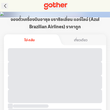
จองตั๋วเครื่องบินอาซุล บราซิลเลี่ยน แอร์ไลน์ (Azul
Brazilian Airlines) ราคาถูก
ไป-กลับ
เที่ยวเดียว