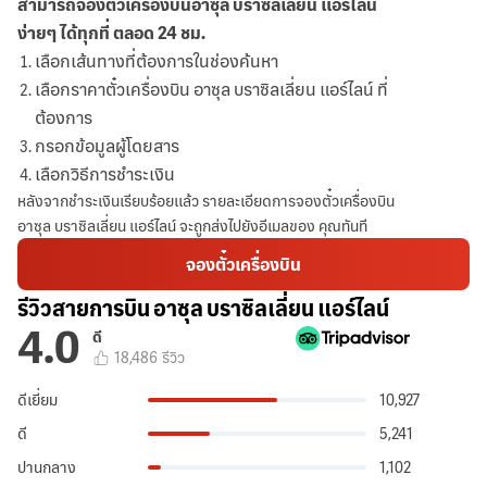
สามารถจองตั๋วเครื่องบินอาซุล บราซิลเลี่ยน แอร์ไลน์
ง่ายๆ ได้ทุกที่ ตลอด 24 ชม.
เลือกเส้นทางที่ต้องการในช่องค้นหา
เลือกราคาตั๋วเครื่องบิน อาซุล บราซิลเลี่ยน แอร์ไลน์ ที่
ต้องการ
กรอกข้อมูลผู้โดยสาร
เลือกวิธีการชำระเงิน
หลังจากชำระเงินเรียบร้อยแล้ว รายละเอียดการจองตั๋วเครื่องบิน
อาซุล บราซิลเลี่ยน แอร์ไลน์ จะถูกส่งไปยังอีเมลของ คุณทันที
จองตั๋วเครื่องบิน
รีวิวสายการบิน อาซุล บราซิลเลี่ยน แอร์ไลน์
4.0
ดี
18,486
รีวิว
ดีเยี่ยม
10,927
ดี
5,241
ปานกลาง
1,102