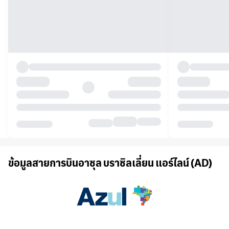
ข้อมูลสายการบินอาซุล บราซิลเลี่ยน แอร์ไลน์ (AD)