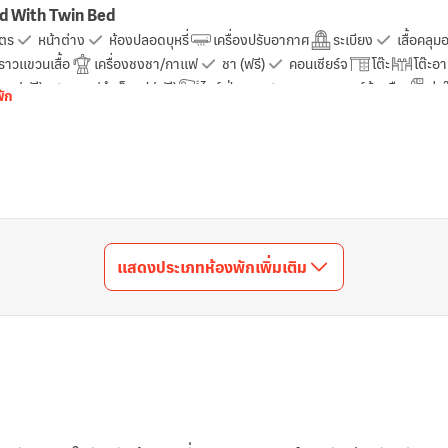
rd With Twin Bed
ตร
หน้าต่าง
ห้องปลอดบุหรี่
เครื่องปรับอากาศ
ระเบียง
เสื้อคลุม
ราวแขวนเสื้อ
เครื่องชงชา/กาแฟ
ชา (ฟรี)
คอนเซียร์จ
โต๊ะ
โต๊ะอ
วด (ฟรี)
กาแฟสำเร็จรูป (ฟรี)
ไดร์เป่าผม
เจลแอลกอฮอล์ล้างมือ
ก่อ
พัก
้องน้ำส่วนตัว
ตู้เย็น
บริการด้านความปลอดภัย
ช่องเคเบิ้ล
ฝักบัว
ับควัน
เตาเสียบปลั๊กไฟใกล้หัวเตียง
โซฟา
เก็บเสียง
บริการสตรีมมิง เ
แสดงประเภทห้องพักเพิ่มเติม