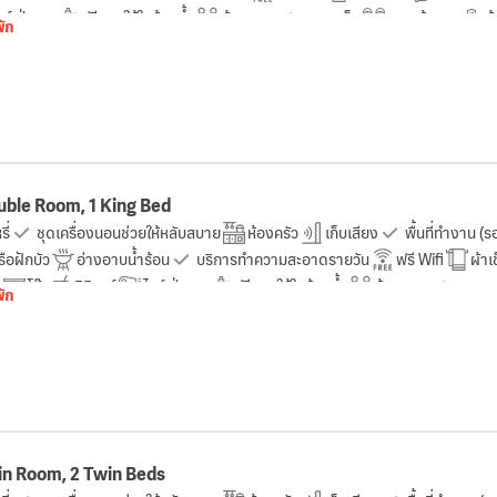
ดร์เป่าผม
ฟรีของใช้ในห้องน้ำ
ห้องสุขา
แชมพูเด็ก
รองเท้าแตะ
ห
พัก
วพิเศษ (>6.5 ฟุต)
เครื่องเล่นดีวีดี/ซีดี
น้ำดื่มบรรจุขวด (ฟรี)
ระเบียง
ble Room, 1 King Bed
ี่
ชุดเครื่องนอนช่วยให้หลับสบาย
ห้องครัว
เก็บเสียง
พื้นที่ทำงาน (
ือฝักบัว
อ่างอาบน้ำร้อน
บริการทำความสะอาดรายวัน
ฟรี Wifi
ผ้าเ
อ
โต๊ะ
มินิบาร์
ไดร์เป่าผม
ฟรีของใช้ในห้องน้ำ
ห้องสุขา
แชมพูเ
พัก
วพิเศษ (>6.5 ฟุต)
เครื่องเล่นดีวีดี/ซีดี
น้ำดื่มบรรจุขวด (ฟรี)
ระเบียง
n Room, 2 Twin Beds