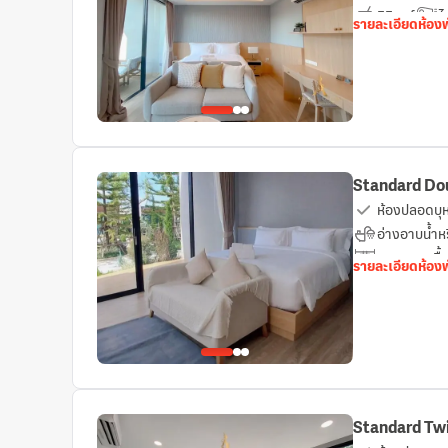
มินิบาร์
ไ
รายละเอียดห้อง
เตียงเสริมยา
Standard Dou
ห้องปลอดบุหร
อ่างอาบน้ำหร
ราวแขวนเสื้
รายละเอียดห้อง
เตียงเสริมยา
Standard Twi