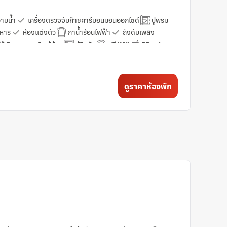
อาบน้ำ
เครื่องตรวจจับก๊าซคาร์บอนมอนออกไซด์
ปูพรม
าหาร
ห้องแต่งตัว
กาน้ำร้อนไฟฟ้า
ถังดับเพลิง
ให้เกิดอาการภูมิแพ้น้อย
ตู้นิรภัย
ฟรี Wifi
มินิบาร์
ชุดเครื่องนอนช่วยให้หลับสบาย
รองเท้าแตะ
ช่น Netflix
โทรศัพท์
ฟรีของใช้ในห้องน้ำ
ผ้าเช็ดตัว
ดูราคาห้องพัก