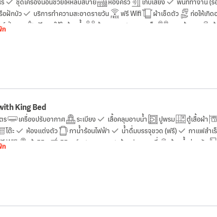
ี่
ชุดเครื่องนอนช่วยให้หลับสบาย
ห้องครัว
เก็บเสียง
พื้นที่ทำงาน (
ือฝักบัว
บริการทำความสะอาดรายวัน
ฟรี Wifi
ผ้าเช็ดตัว
ก่อให้เกิ
ดร์เป่าผม
ฟรีของใช้ในห้องน้ำ
ห้องสุขา
แชมพูเด็ก
รองเท้าแตะ
ห
พัก
วพิเศษ (>6.5 ฟุต)
เครื่องเล่นดีวีดี/ซีดี
น้ำดื่มบรรจุขวด (ฟรี)
ระเบียง
with King Bed
ตร
เครื่องปรับอากาศ
ระเบียง
เสื้อคลุมอาบน้ำ
ปูพรม
ตู้เสื้อผ้า
โต๊ะ
ห้องแต่งตัว
กาน้ำร้อนไฟฟ้า
น้ำดื่มบรรจุขวด (ฟรี)
กาแฟสำเร็จ
รี Wifi
ผ้าลินิน
มินิบาร์
กระจก
ห้องปลอดบุหรี่
ห้องน้ำส่วนตัว
พัก
กไฟใกล้หัวเตียง
โซฟา
โทรศัพท์
ฟรีของใช้ในห้องน้ำ
ผ้าเช็ดตัว
ถั
ติม
ห้องสุขาเพิ่มเติม
สิทธิใช้อ่างแช่น้ำร้อนกลางแจ้ง
อ่างน้ำวน
บริกา
์กลางแจ้ง
พื้นที่นั่งเล่น
หน้าต่าง
อ่างอาบน้ำ
ช่องเคเบิ้ล
เจลแอลกอ
อนช่วยให้หลับสบาย
เก็บเสียง
โต๊ะอาหาร
เครื่องตรวจจับก๊าซคาร์บอนมอน