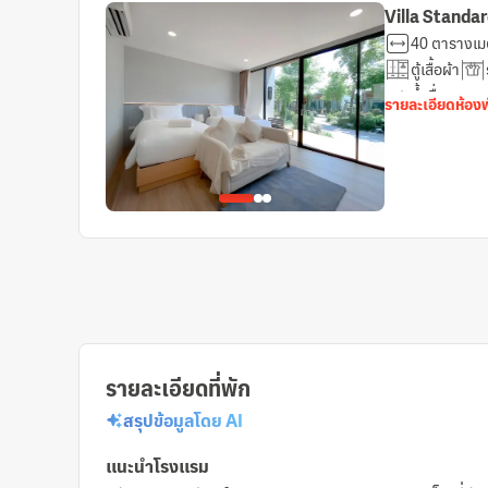
Villa Standa
40 ตารางเม
ตู้เสื้อผ้า
น้ำดื่มบรรจุข
รายละเอียดห้อง
กระจก
ห
เครื่องตรวจจ
ถังขยะ
รายละเอียดที่พัก
สรุปข้อมูลโดย AI
แนะนำโรงแรม