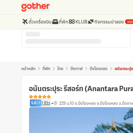
ตั๋วเครื่องบิน
ที่พัก
KLUB
กิจกรรมน่าลอง
แนะ
หน้าหลัก
ที่พัก
ไทย
บึงกาฬ
บึงโขงหลง
อนันตระปุร
อนันตระปุระ รีสอร์ท (Anantara Pur
•
1
รีวิว
229 ม.10 ต.บึงโขงหลง อ.บึงโขงหลง จ.บึงก
5.0
/
5