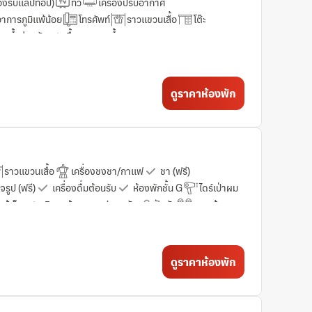
รองรับแล็ปท็อป)
ทีวี
เครื่องปรับอากาศ
ดอาการภูมิแพ้น้อย
โทรศัพท์
ราวแขวนเสื้อ
โต๊ะ
้องน้ำส่วนตัว
เสื้อคลุมอาบน้ำ
รูมเซอร์วิส 24 ชั่วโมง
ดูราคาห้องพัก
ราวแขวนเสื้อ
เครื่องชงชา/กาแฟ
ชา (ฟรี)
รูป (ฟรี)
เครื่องดื่มต้อนรับ
ห้องพักชั้น G
ไดร์เป่าผม
ตู้เย็น
บริการด้านความปลอดภัย
ฝักบัว
รองเท้าแตะ
งขยะ
ทีวี
ห้องอาบน้ำสำหรับผู้พิการ (Transfer shower)
รสตรีมมิง เช่น Netflix
ร่ม
กาต้มน้ำ
ฮอล์ล้างมือ
ก่อให้เกิดอาการภูมิแพ้น้อย
ดูราคาห้องพัก
ออกไซด์
ถังดับเพลิง
เครื่องตรวจจับควัน