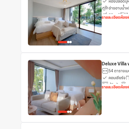
ห้องปลอดบุหร
อ่างอาบน้ำหร
มินิบาร์
ไ
รายละเอียดห้อง
เตียงเสริมยา
Deluxe Villa 
54 ตารางเม
คอนเซียร์จ
ตู้นิรภัย
ฟ
รายละเอียดห้อง
เตาเสียบปลั๊
ห้องน้ำเพิ่มเ
เฟอร์นิเจอร
ชุดเครื่องน