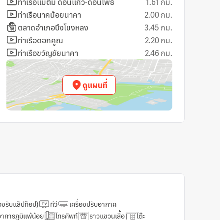
รเช้าแบบเอเชีย
ท่าเรือแม่ติ๋ม ดอนแก้ว-ดอนโพธิ์
1.61 กม.
ไนต์คลับ/ดีเจ
โรงพยาบาล
รเช้าแบบคอนติเนนตัล
ท่าเรือนาคน้อยนาคา
2.00 กม.
สิ่งอำนวยความสะดวก
ลานข้าวแล
 / ชาในห้องอาหาร
ตลาดอำเภอบึงโขงหลง
3.45 กม.
บริการส่งอาหาร
นกาแฟ
ท่าเรือดอกคูณ
2.20 กม.
อาหารสำหรับเด็ก
ต้อนรับ 24 ชั่วโมง
ท่าเรือขวัญชัยนาคา
2.46 กม.
สถานที่จัดงานอีเวนต
ารผู้ช่วยพิเศษ
บริการจัดงานอีเวนต์
่า / เดินเขา
บริการรับฝากสัมภาระ
ดูแผนที่
่องปรับอากาศในพื้นที่ส่วนกลาง
บริการถ่ายเอกสาร / 
กปลอดบุหรี่
ร้านขายของที่ระลึก/
รองรับแล็ปท็อป)
ทีวี
เครื่องปรับอากาศ
ดอาการภูมิแพ้น้อย
โทรศัพท์
ราวแขวนเสื้อ
โต๊ะ