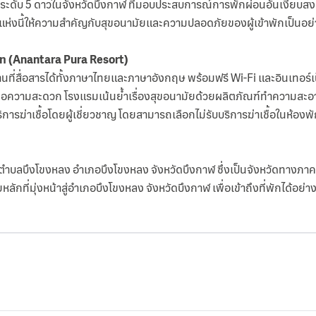
พักระดับ 5 ดาวในจังหวัดบึงกาฬ ที่มอบประสบการณ์การพักผ่อนอันเงียบ
์ทแห่งนี้ให้ความสำคัญกับสุขอนามัยและความปลอดภัยของผู้เข้าพักเป็นอ
์ท (Anantara Pura Resort)
ที่สื่อสารได้ทั้งภาษาไทยและภาษาอังกฤษ พร้อมฟรี Wi-Fi และอินเทอร์เน
เพื่อความสะดวก โรงแรมเน้นย้ำเรื่องสุขอนามัยด้วยผลิตภัณฑ์ทำความสะอาด
การฆ่าเชื้อโดยผู้เชี่ยวชาญ โดยสามารถเลือกไม่รับบริการฆ่าเชื้อในห้อง
่ในตำบลบึงโขงหลง อำเภอบึงโขงหลง จังหวัดบึงกาฬ ซึ่งเป็นจังหวัดทางภ
กที่มุ่งหน้าสู่อำเภอบึงโขงหลง จังหวัดบึงกาฬ เพื่อเข้าถึงที่พักได้อย