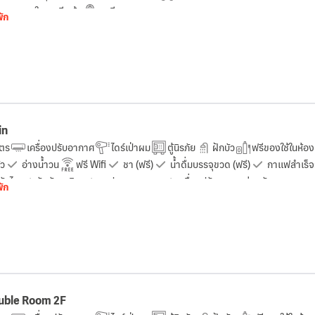
ามสะดวกในการรีดผ้า
ระเบียง
พัก
in
ตร
เครื่องปรับอากาศ
ไดร์เป่าผม
ตู้นิรภัย
ฝักบัว
ฟรีของใช้ในห้อง
ัว
อ่างน้ำวน
ฟรี Wifi
ชา (ฟรี)
น้ำดื่มบรรจุขวด (ฟรี)
กาแฟสำเร็จร
บันได
ถังดับเพลิง
ชุดปฐมพยาบาล
เครื่องปรับอากาศส่วนตัว
พัก
uble Room 2F