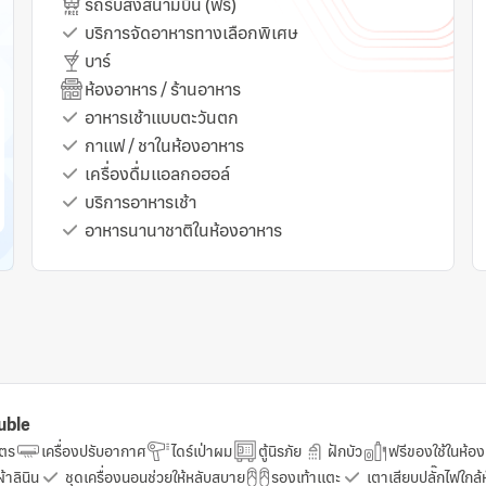
รถรับส่งสนามบิน (ฟรี)
สลัด
บริการจัดอาหารทางเลือกพิเศษ
สแน็
บาร์
อาหา
ห้องอาหาร / ร้านอาหาร
ห้อง
อาหารเช้าแบบตะวันตก
อาหา
กาแฟ / ชาในห้องอาหาร
อาหา
เครื่องดื่มแอลกอฮอล์
ของ
บริการอาหารเช้า
ซุปใ
อาหารนานาชาติในห้องอาหาร
น้ำด
uble
ตร
เครื่องปรับอากาศ
ไดร์เป่าผม
ตู้นิรภัย
ฝักบัว
ฟรีของใช้ในห้อง
ผ้าลินิน
ชุดเครื่องนอนช่วยให้หลับสบาย
รองเท้าแตะ
เตาเสียบปลั๊กไฟใกล้