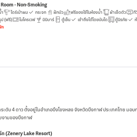
e Room - Non-Smoking
น้ำ
ไดร์เป่าผม
กระจก
ฝักบัว
ฟรีของใช้ในห้องน้ำ
ผ้าเช็ดตัว
ทีว
ป (ฟรี)
ไมโครเวฟ
มินิบาร์
ตู้เย็น
เข้าถึงได้โดยบันได
ตู้นิรภัย
ห
พัก
์ทระดับ 4 ดาว ตั้งอยู่ในอำเภอบึงโขงหลง จังหวัดบึงกาฬ ประเทศไทย มอบกา
สวยงามของบึงกาฬ
ร์ท (Zenery Lake Resort)