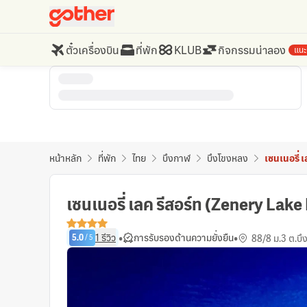
ตั๋วเครื่องบิน
ที่พัก
KLUB
กิจกรรมน่าลอง
แนะ
หน้าหลัก
ที่พัก
ไทย
บึงกาฬ
บึงโขงหลง
เซนเนอรี่ เ
เซนเนอรี่ เลค รีสอร์ท (Zenery Lake
•
•
1
รีวิว
การรับรองด้านความยั่งยืน
88/8 ม.3 ต.บ
5.0
/
5