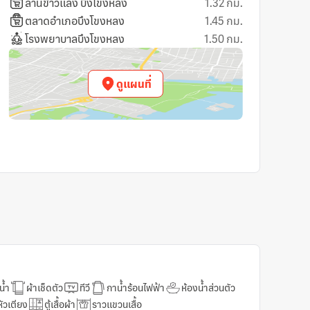
ในห้องอาหาร
ลานข้าวแลง บึงโขงหลง
1.32 กม.
อาหารเช้าในห้องอาหา
กบาร์ / บาร์ของว่าง
ตลาดอำเภอบึงโขงหลง
1.45 กม.
อาหารกลางวันในห้อง
รเอเชียในห้องอาหาร
โรงพยาบาลบึงโขงหลง
1.50 กม.
ร้านกาแฟ
อาหารมังสวิรัติ
ห้องอาหารบุฟเฟ่ต์
รเช้าตามสั่ง
รูมเซอร์วิส / บริการอ
ดูแผนที่
รเย็นในห้องอาหาร
อาหารเช้าฟรี
หวานในห้องอาหาร
เครื่องปรับอากาศในพื
นห้องอาหาร
มีใบแจ้งหนี้/ใบกำกับภ
ื่มบรรจุขวด
ที่พักปลอดบุหรี่
น้ำ
ผ้าเช็ดตัว
ทีวี
กาน้ำร้อนไฟฟ้า
ห้องน้ำส่วนตัว
หัวเตียง
ตู้เสื้อผ้า
ราวแขวนเสื้อ