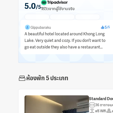
5.0
/5
1
รีวิว
จากผู้ใช้งานจริง
5
Gippubaraku
/
5
A beautiful hotel located around Khong Long
Lake. Very quiet and cozy. If you don’t want to
go eat outside they also have a restaurant
there and food is delicious. Just 15 mins away
from Naka Cave...
ห้องพัก 5 ประเภท
Standard Do
36 ตารางเม
ฟรี Wifi