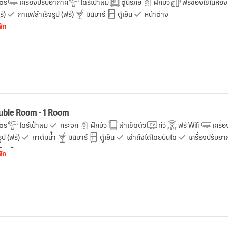
ตร
เครื่องปรับอากาศ
ไดร์เป่าผม
ตู้นิรภัย
ฝักบัว
ฟรีของใช้ในห้อง
รี)
กาแฟสำเร็จรูป (ฟรี)
มินิบาร์
ตู้เย็น
หน้าต่าง
พัก
uble Room - 1 Room
ตร
ไดร์เป่าผม
กระจก
ฝักบัว
ผ้าเช็ดตัว
ทีวี
ฟรี Wifi
เครื่
ป (ฟรี)
กาต้มน้ำ
มินิบาร์
ตู้เย็น
เข้าถึงได้โดยบันได
เครื่องปรับอา
ับควัน
พัก