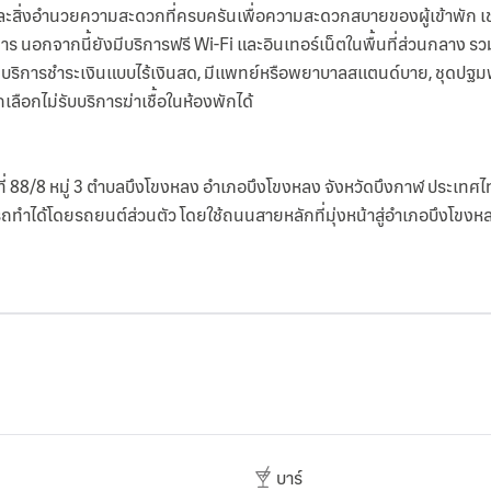
รและสิ่งอำนวยความสะดวกที่ครบครันเพื่อความสะดวกสบายของผู้เข้าพัก เ
ร นอกจากนี้ยังมีบริการฟรี Wi-Fi และอินเทอร์เน็ตในพื้นที่ส่วนกลาง รว
, บริการชำระเงินแบบไร้เงินสด, มีแพทย์หรือพยาบาลสแตนด์บาย, ชุดปฐม
ลือกไม่รับบริการฆ่าเชื้อในห้องพักได้
ขที่ 88/8 หมู่ 3 ตำบลบึงโขงหลง อำเภอบึงโขงหลง จังหวัดบึงกาฬ ประเทศไทย
ำได้โดยรถยนต์ส่วนตัว โดยใช้ถนนสายหลักที่มุ่งหน้าสู่อำเภอบึงโขงหล
บาร์