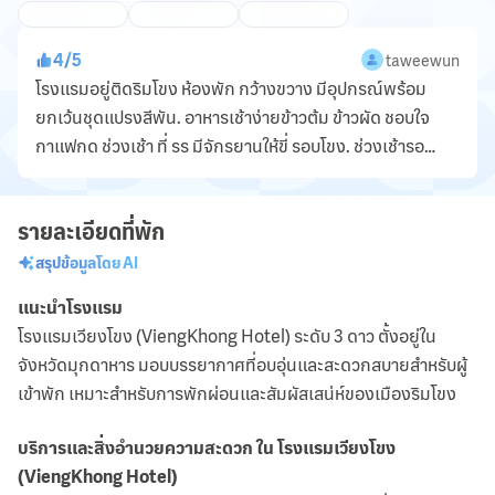
4
/
5
taweewun
โรงแรมอยู่ติดริมโขง ห้องพัก กว้างขวาง มีอุปกรณ์พร้อม
ยกเว้นชุดแปรงสีพัน. อาหารเช้าง่ายข้าวต้ม ข้าวผัด ชอบใจ
กาแฟกด ช่วงเช้า ที่ รร มีจักรยานให้ขี่ รอบโขง. ช่วงเช้ารอ
พระอาทิตย์ขึ้นเห็นชัดเจนที่ห้องพัก...
รายละเอียดที่พัก
สรุปข้อมูลโดย AI
แนะนำโรงแรม
โรงแรมเวียงโขง (ViengKhong Hotel) ระดับ 3 ดาว ตั้งอยู่ใน
จังหวัดมุกดาหาร มอบบรรยากาศที่อบอุ่นและสะดวกสบายสำหรับผู้
เข้าพัก เหมาะสำหรับการพักผ่อนและสัมผัสเสน่ห์ของเมืองริมโขง
บริการและสิ่งอำนวยความสะดวก ใน โรงแรมเวียงโขง
(ViengKhong Hotel)