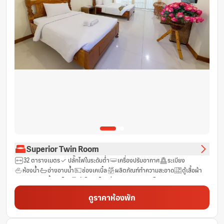
Superior Twin Room
32 ตารางเมตร
ปลั๊กไฟในระดับต่ำ
เครื่องปรับอากาศ
ระเบียง
ห้องน้ำ
อ่างอาบน้ำ
ช่องเคเบิ้ล
ผลิตภัณฑ์ทำความสะอาด
ตู้เสื้อผ้า
ราวแขวนเสื้อ
โต๊ะ
ตู้เย็น
ไดร์เป่าผม
อินเทอร์เน็ต LAN
กระจก
ห้องปลอดบุหรี่
ช่องดาวเทียม
พื้นที่นั่งเล่น
พื้นที่รับประทานอาหาร
ดูราคาห้องพัก
ฝักบัว
รองเท้าแตะ
โทรศัพท์
ของใช้ในห้องน้ำ
ผ้าเช็ดตัว
ฟรี Wifi
น้ำดื่มบรรจุขวด (ฟรี)