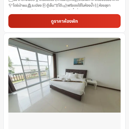
ไดร์เป่าผม
ระเบียง
ตู้เย็น
โต๊ะ
ฟรีของใช้ในห้องน้ำ
ห้องสุขา
รองเท้าแตะ
ช่องดาวเทียม
ทิวทัศน์
พื้นที่รับประทานอาหาร
กาน้ำร้อนไฟฟ้า
ผ้าเช็ดตัว/ผ้าปูที่นอน (มีค่าใช้จ่ายเพิ่มเติม)
วิวทะเลสาบ
ดูราคาห้องพัก
วิวสวน
วิวภูเขา
วิวสถานที่สำคัญ
ก่อให้เกิดอาการภูมิแพ้น้อย
ผลิตภัณฑ์ทำความสะอาด
วิวแม่น้ำ
ผ้าเช็ดตัว
โต๊ะอาหาร
มีลิฟท์ให้บริการสำหรับชั้นบน
รถเข็นผู้พิการสามารถเข้าถึงได้ในพื้นที่
ราวแขวนเสื้อ
ห้องน้ำส่วนตัว
จักรยานให้เช่า (ฟรี)
น้ำดื่มบรรจุขวด (ฟรี)
ฟรี Wifi
ห้องพักชั้นล่าง
กระจก
ห้องปลอดบุหรี่
พื้นที่นั่งเล่น
ฝักบัว
ห้องพักชั้นบนสุด
หน้าต่าง