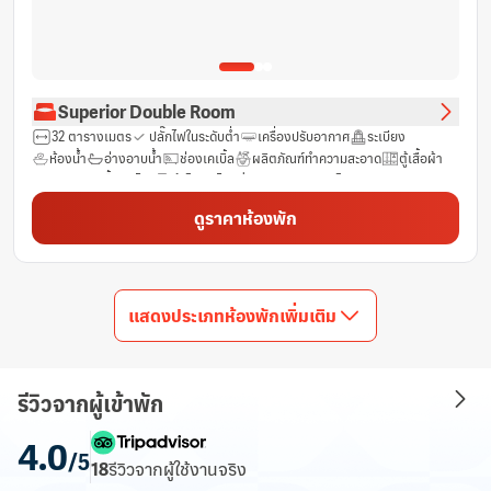
Superior Double Room
32 ตารางเมตร
ปลั๊กไฟในระดับต่ำ
เครื่องปรับอากาศ
ระเบียง
ห้องน้ำ
อ่างอาบน้ำ
ช่องเคเบิ้ล
ผลิตภัณฑ์ทำความสะอาด
ตู้เสื้อผ้า
ราวแขวนเสื้อ
โต๊ะ
ตู้เย็น
ไดร์เป่าผม
อินเทอร์เน็ต LAN
กระจก
ห้องปลอดบุหรี่
ช่องดาวเทียม
พื้นที่นั่งเล่น
พื้นที่รับประทานอาหาร
ดูราคาห้องพัก
ฝักบัว
รองเท้าแตะ
โทรศัพท์
ของใช้ในห้องน้ำ
ผ้าเช็ดตัว
ฟรี Wifi
น้ำดื่มบรรจุขวด (ฟรี)
แสดงประเภทห้องพักเพิ่มเติม
รีวิวจากผู้เข้าพัก
4.0
/5
18
รีวิว
จากผู้ใช้งานจริง