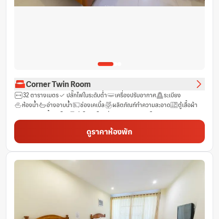
Corner Twin Room
32 ตารางเมตร
ปลั๊กไฟในระดับต่ำ
เครื่องปรับอากาศ
ระเบียง
ห้องน้ำ
อ่างอาบน้ำ
ช่องเคเบิ้ล
ผลิตภัณฑ์ทำความสะอาด
ตู้เสื้อผ้า
ราวแขวนเสื้อ
โต๊ะ
ตู้เย็น
ไดร์เป่าผม
อินเทอร์เน็ต LAN
กระจก
ห้องปลอดบุหรี่
ช่องดาวเทียม
พื้นที่นั่งเล่น
พื้นที่รับประทานอาหาร
ดูราคาห้องพัก
ฝักบัว
รองเท้าแตะ
โทรศัพท์
ของใช้ในห้องน้ำ
ผ้าเช็ดตัว
ฟรี Wifi
น้ำดื่มบรรจุขวด (ฟรี)