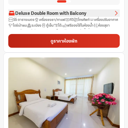
Deluxe Double Room with Balcony
55 ตารางเมตร
เครื่องชงชา/กาแฟ
ทีวี
โทรศัพท์
เครื่องปรับอากาศ
ไดร์เป่าผม
ระเบียง
ตู้เย็น
โต๊ะ
ฟรีของใช้ในห้องน้ำ
ห้องสุขา
รองเท้าแตะ
ช่องดาวเทียม
โซฟา
ทิวทัศน์
พื้นที่รับประทานอาหาร
กาน้ำร้อนไฟฟ้า
ผ้าเช็ดตัว/ผ้าปูที่นอน (มีค่าใช้จ่ายเพิ่มเติม)
วิวทะเลสาบ
ดูราคาห้องพัก
วิวสวน
วิวภูเขา
วิวสถานที่สำคัญ
ก่อให้เกิดอาการภูมิแพ้น้อย
ผลิตภัณฑ์ทำความสะอาด
วิวแม่น้ำ
ผ้าเช็ดตัว
โต๊ะอาหาร
มีลิฟท์ให้บริการสำหรับชั้นบน
รถเข็นผู้พิการสามารถเข้าถึงได้ในพื้นที่
ราวแขวนเสื้อ
ห้องน้ำส่วนตัว
จักรยานให้เช่า (ฟรี)
น้ำดื่มบรรจุขวด (ฟรี)
ฟรี Wifi
ห้องพักชั้นล่าง
กระจก
ห้องปลอดบุหรี่
พื้นที่นั่งเล่น
ฝักบัว
ห้องพักชั้นบนสุด
หน้าต่าง