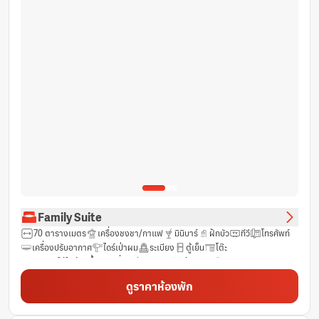
Family Suite
70 ตารางเมตร
เครื่องชงชา/กาแฟ
มินิบาร์
ฝักบัว
ทีวี
โทรศัพท์
เครื่องปรับอากาศ
ไดร์เป่าผม
ระเบียง
ตู้เย็น
โต๊ะ
ฟรีของใช้ในห้องน้ำ
เครื่องเล่นดีวีดี/ซีดี
ห้องสุขา
นอกชาน
ช่องดาวเทียม
ช่องเคเบิ้ล
ตู้นิรภัยสำหรับแลปท็อป
โซฟา
ดูราคาห้องพัก
พื้นกระเบื้อง/หินอ่อน
ทิวทัศน์
กาน้ำร้อนไฟฟ้า
ผ้าเช็ดตัว/ผ้าปูที่นอน (มีค่าใช้จ่ายเพิ่มเติม)
สระว่ายน้ำส่วนตัว
วิวทะเลสาบ