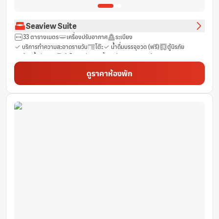
Seaview Suite
33 ตารางเมตร
เครื่องปรับอากาศ
ระเบียง
บริการทำความสะอาดรายวัน
โต๊ะ
น้ำดื่มบรรจุขวด (ฟรี)
ตู้นิรภัย
ห้องน้ำส่วนตัว
ตู้เย็น
ช่องเคเบิ้ล
ฝักบัว
รองเท้าแตะ
ฟรีของใช้ในห้องน้ำ
ฟรี Wifi
ไดร์เป่าผม
กระจก
ผ้าเช็ดตัว
ดูราคาห้องพัก
เครื่องเล่นดีวีดี/ซีดี
โทรศัพท์
ม่านทึบแสง
มินิบาร์
พื้นที่นั่งเล่น
ห้องนั่งเล่นแยกต่างหาก
โซฟา
พื้นไม้เนื้อแข็ง/ปาร์เก้
ตู้เสื้อผ้า
ราวแขวนเสื้อ
ห้องปลอดบุหรี่
ห้องสุขา
แชมพูเด็ก
เตียงเสริมยาวพิเศษ (>6.5 ฟุต)
ทีวี
หน้าต่าง