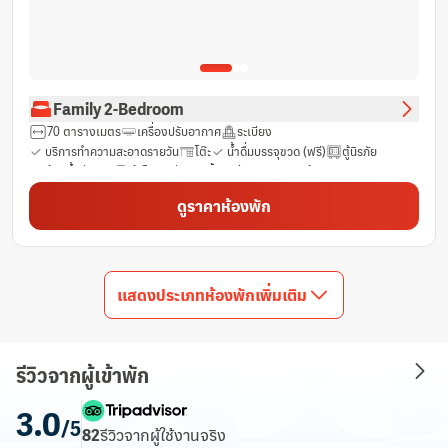
Family 2-Bedroom
70 ตารางเมตร
เครื่องปรับอากาศ
ระเบียง
บริการทำความสะอาดรายวัน
โต๊ะ
น้ำดื่มบรรจุขวด (ฟรี)
ตู้นิรภัย
ห้องน้ำส่วนตัว
ตู้เย็น
ช่องเคเบิ้ล
ฝักบัว
รองเท้าแตะ
ฟรีของใช้ในห้องน้ำ
ฟรี Wifi
ม่านทึบแสง
พื้นที่นั่งเล่น
โซฟา
ดูราคาห้องพัก
พื้นไม้เนื้อแข็ง/ปาร์เก้
ทีวี
ห้องปลอดบุหรี่
แสดงประเภทห้องพักเพิ่มเติม
รีวิวจากผู้เข้าพัก
3.0
/5
82
รีวิว
จากผู้ใช้งานจริง