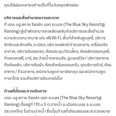
คุณได้ผ่อนคลายอย่างเต็มที่ในวันหยุดพักผ่อน
บริการและสิ่งอำนวยความสะดวก
ที่ เดอะ บลู สกาย รีสอร์ท แอท ระนอง (The Blue Sky Resort@
Ranong) ผู้เข้าพักสามารถเพลิดเพลินกับบริการและสิ่งอำนวย
ความสะดวกมากมาย เช่น ฟรี Wi-Fi, พื้นที่สำหรับสูบบุหรี่, บริการ
ซักรีดและซักแห้ง, ระเบียง, บริการแฟกซ์/ถ่ายเอกสาร, เครื่องปรับ
อากาศ, บริการรับจอดรถ, ห้องประชุม/จัดเลี้ยง, ห้องพักปลอดบุหรี่,
ที่จอดรถฟรี, บาร์, สระว่ายน้ำกลางแจ้ง, รูมเซอร์วิส / บริการอาหาร
ถึงห้องพัก, บริการรีดผ้า, ห้องสำหรับครอบครัว, จุดบริการทัวร์, ห้อง
อาหาร / ร้านอาหาร, พนักงานพูดภาษาอังกฤษ และพนักงานพูด
ภาษาไทย รวมถึงบริการอินเทอร์เน็ต
ทำเลที่ตั้งและการเดินทาง
เดอะ บลู สกาย รีสอร์ท แอท ระนอง (The Blue Sky Resort@
Ranong) ตั้งอยู่ที่ 170 ม.5 ต.ปากน้ำ อ.เมืองระนอง จ.ระนอง
ประเทศไทย ในย่านปากน้ำ ซึ่งเป็นทำเลที่เงียบสงบและสะดวกสบาย