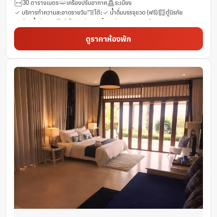
30 ตารางเมตร
เครื่องปรับอากาศ
ระเบียง
บริการทำความสะอาดรายวัน
โต๊ะ
น้ำดื่มบรรจุขวด (ฟรี)
ตู้นิรภัย
ห้องน้ำส่วนตัว
ตู้เย็น
ช่องเคเบิ้ล
ฝักบัว
รองเท้าแตะ
ฟรีของใช้ในห้องน้ำ
ฟรี Wifi
ไดร์เป่าผม
ผ้าเช็ดตัว
ดูราคาห้องพัก
เครื่องเล่นดีวีดี/ซีดี
โทรศัพท์
มินิบาร์
พื้นที่นั่งเล่น
โซฟา
พื้นไม้เนื้อแข็ง/ปาร์เก้
ตู้เสื้อผ้า
ราวแขวนเสื้อ
ทีวี
หน้าต่าง
ห้องปลอดบุหรี่