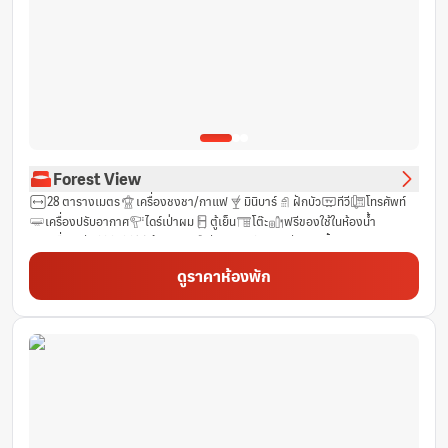
Forest View
28 ตารางเมตร
เครื่องชงชา/กาแฟ
มินิบาร์
ฝักบัว
ทีวี
โทรศัพท์
เครื่องปรับอากาศ
ไดร์เป่าผม
ตู้เย็น
โต๊ะ
ฟรีของใช้ในห้องน้ำ
เครื่องเล่นดีวีดี/ซีดี
ห้องสุขา
ช่องดาวเทียม
ช่องเคเบิ้ล
ตู้นิรภัยสำหรับแลปท็อป
พื้นกระเบื้อง/หินอ่อน
กาน้ำร้อนไฟฟ้า
ดูราคาห้องพัก
ผ้าเช็ดตัว/ผ้าปูที่นอน (มีค่าใช้จ่ายเพิ่มเติม)
สระว่ายน้ำส่วนตัว
วิวสวน
วิวภูเขา
ระเบียง
ผ้าเช็ดตัว
ราวแขวนเสื้อ
ห้องน้ำส่วนตัว
บริการทำความสะอาดรายวัน
น้ำดื่มบรรจุขวด (ฟรี)
ตู้นิรภัย
รองเท้าแตะ
ฟรี Wifi
ห้องปลอดบุหรี่