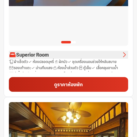
Superior Room
ผ้าเช็ดตัว
ห้องปลอดบุหรี่
ฝักบัว
ชุดเครื่องนอนช่วยให้หลับสบาย
รองเท้าแตะ
ม่านทึบแสง
ห้องน้ำส่วนตัว
ตู้เย็น
เสื้อคลุมอาบน้ำ
ตู้เสื้อผ้า
เครื่องชงชา/กาแฟ
ไดร์เป่าผม
เครื่องปรับอากาศ
ฟรี Wifi
เตียงเสริมยาวพิเศษ (>6.5 ฟุต)
ราวแขวนเสื้อ
พื้นที่นั่งเล่น
ทีวี
ดูราคาห้องพัก
น้ำดื่มบรรจุขวด (ฟรี)
ระเบียง
รูมเซอร์วิส 24 ชั่วโมง
เข้าถึงได้โดยบันได
ห้องสุขาเพิ่มเติม
เตียงสำหรับเด็ก (เมื่อแจ้งความประสงค์)
ผลิตภัณฑ์ทำความสะอาด
โต๊ะ
กาน้ำร้อนไฟฟ้า
พัดลม
ถังดับเพลิง
เก้าอี้สูง
ก่อให้เกิดอาการภูมิแพ้น้อย
ตู้นิรภัย
บริการสระว่ายน้ำ
บริการด้านความปลอดภัย
ช่องเคเบิ้ล
เตาเสียบปลั๊กไฟใกล้หัวเตียง
โซฟา
โทรศัพท์
ฟรีของใช้ในห้องน้ำ
ถังขยะ
ห้องอาบน้ำฝักบัวแบบวอล์คอิน