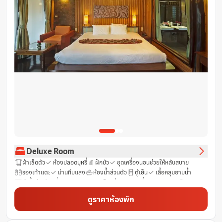
Deluxe Room
ผ้าเช็ดตัว
ห้องปลอดบุหรี่
ฝักบัว
ชุดเครื่องนอนช่วยให้หลับสบาย
รองเท้าแตะ
ม่านทึบแสง
ห้องน้ำส่วนตัว
ตู้เย็น
เสื้อคลุมอาบน้ำ
ตู้เสื้อผ้า
เครื่องชงชา/กาแฟ
ไดร์เป่าผม
เครื่องปรับอากาศ
ฟรี Wifi
เตียงเสริมยาวพิเศษ (>6.5 ฟุต)
ราวแขวนเสื้อ
พื้นที่นั่งเล่น
ทีวี
ดูราคาห้องพัก
น้ำดื่มบรรจุขวด (ฟรี)
ระเบียง
รูมเซอร์วิส 24 ชั่วโมง
เข้าถึงได้โดยบันได
ห้องสุขาเพิ่มเติม
เตียงสำหรับเด็ก (เมื่อแจ้งความประสงค์)