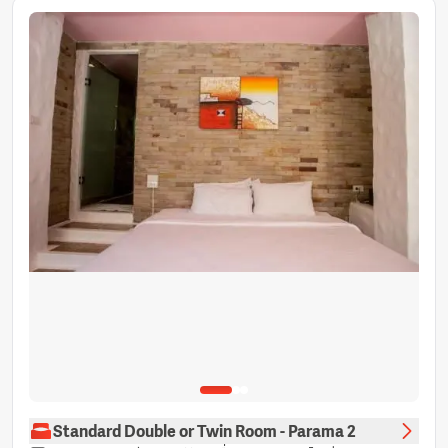
ผลิตภัณฑ์ทำความสะอาด
โต๊ะ
กาน้ำร้อนไฟฟ้า
พัดลม
ถังดับเพลิง
เก้าอี้สูง
ก่อให้เกิดอาการภูมิแพ้น้อย
ตู้นิรภัย
บริการสระว่ายน้ำ
บริการด้านความปลอดภัย
ช่องเคเบิ้ล
เตาเสียบปลั๊กไฟใกล้หัวเตียง
โซฟา
โทรศัพท์
ฟรีของใช้ในห้องน้ำ
ถังขยะ
ห้องอาบน้ำฝักบัวแบบวอล์คอิน
Standard Double or Twin Room - Parama 2