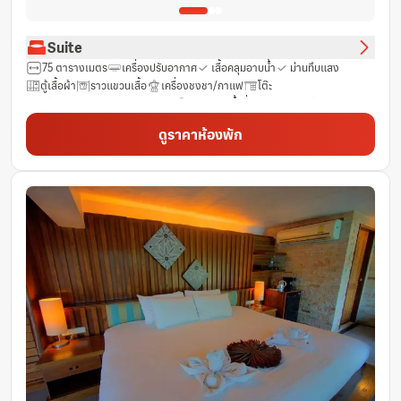
Suite
75 ตารางเมตร
เครื่องปรับอากาศ
เสื้อคลุมอาบน้ำ
ม่านทึบแสง
ตู้เสื้อผ้า
ราวแขวนเสื้อ
เครื่องชงชา/กาแฟ
โต๊ะ
เตียงเสริมยาวพิเศษ (>6.5 ฟุต)
พัดลม
น้ำดื่มบรรจุขวด (ฟรี)
ไดร์เป่าผม
ตู้นิรภัย
มินิบาร์
ห้องปลอดบุหรี่
ห้องน้ำส่วนตัว
ตู้เย็น
ดูราคาห้องพัก
ช่องเคเบิ้ล
พื้นที่นั่งเล่น
ฝักบัว
รองเท้าแตะ
โซฟา
โทรศัพท์
ฟรีของใช้ในห้องน้ำ
ผ้าเช็ดตัว
ฟรี Wifi
หน้าต่าง
กระจก
พื้นที่รับประทานอาหาร
ชุดเครื่องนอนช่วยให้หลับสบาย
ทีวี
ระเบียง
รูมเซอร์วิส 24 ชั่วโมง
กาน้ำร้อนไฟฟ้า
ห้องสุขาเพิ่มเติม
อ่างอาบน้ำ
ผลิตภัณฑ์ทำความสะอาด
ห้องน้ำรวม
ห้องอาบน้ำฝักบัวแบบวอล์คอิน
อ่างน้ำวน
บริการสระว่ายน้ำ
ก่อให้เกิดอาการภูมิแพ้น้อย
เตาเสียบปลั๊กไฟใกล้หัวเตียง
โต๊ะอาหาร
ผลไม้/ของว่าง
แก้วไวน์
เก้าอี้สูง
ถังขยะ
หน้าต่างแบบเปิดได้
พื้นไม้เนื้อแข็ง/ปาร์เก้
เตียงสำหรับเด็ก (เมื่อแจ้งความประสงค์)
เข้าถึงได้โดยบันได
ถังดับเพลิง
บริการด้านความปลอดภัย