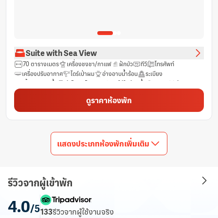
Suite with Sea View
70 ตารางเมตร
เครื่องชงชา/กาแฟ
ฝักบัว
ทีวี
โทรศัพท์
เครื่องปรับอากาศ
ไดร์เป่าผม
อ่างอาบน้ำร้อน
ระเบียง
เสื้อคลุมอาบน้ำ
ตู้เย็น
โต๊ะ
ฟรีของใช้ในห้องน้ำ
พัดลม
ห้องสุขา
นอกชาน
ห้องสุขารวม
รองเท้าแตะ
ช่องดาวเทียม
ช่องเคเบิ้ล
ดูราคาห้องพัก
โซฟา
ทิวทัศน์
พื้นที่รับประทานอาหาร
กาน้ำร้อนไฟฟ้า
วิวทะเล
วิวทะเลสาบ
วิวสระว่ายน้ำ
วิวภูเขา
ก่อให้เกิดอาการภูมิแพ้น้อย
ผลิตภัณฑ์ทำความสะอาด
เครื่องชงกาแฟ
ผ้าเช็ดตัว
โต๊ะอาหาร
ใช้บันไดเท่านั้นสำหรับชั้นบน
ราวแขวนเสื้อ
ห้องน้ำส่วนตัว
ม่านทึบแสง
ตู้เสื้อผ้า
เตียงเสริมยาวพิเศษ (>6.5 ฟุต)
แสดงประเภทห้องพักเพิ่มเติม
น้ำดื่มบรรจุขวด (ฟรี)
ตู้นิรภัย
มินิบาร์
ห้องปลอดบุหรี่
พื้นที่นั่งเล่น
ฟรี Wifi
หน้าต่าง
ห้องสุขาเพิ่มเติม
กระจก
ห้องอาบน้ำฝักบัวแบบวอล์คอิน
อ่างน้ำวน
เครื่องเล่นดีวีดี/ซีดี
บริการสระว่ายน้ำ
บริการสตรีมมิง เช่น Netflix
รีวิวจากผู้เข้าพัก
ชุดเครื่องนอนช่วยให้หลับสบาย
เตาเสียบปลั๊กไฟใกล้หัวเตียง
ผลไม้/ของว่าง
แก้วไวน์
เก้าอี้สูง
ถังขยะ
พื้นไม้เนื้อแข็ง/ปาร์เก้
4.0
เตียงสำหรับเด็ก (เมื่อแจ้งความประสงค์)
เข้าถึงได้โดยบันได
ถังดับเพลิง
/5
บริการด้านความปลอดภัย
133
รีวิว
จากผู้ใช้งานจริง