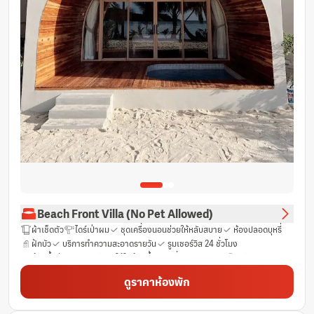
Beach Front Villa (No Pet Allowed)
ผ้าเช็ดตัว
ไดร์เป่าผม
ชุดเครื่องนอนช่วยให้หลับสบาย
ห้องปลอดบุหรี่
ฝักบัว
บริการทำความสะอาดรายวัน
รูมเซอร์วิส 24 ชั่วโมง
ห้องน้ำส่วนตัว
ฟรีของใช้ในห้องน้ำ
เครื่องปรับอากาศ
ฟรี Wifi
เตียงเสริมยาวพิเศษ (>6.5 ฟุต)
ราวแขวนเสื้อ
น้ำดื่มบรรจุขวด (ฟรี)
ดูราคาห้องพัก
ระเบียง
สระว่ายน้ำส่วนตัว
โทรศัพท์
ผ้าลินิน
เตียงพับ
หน้าต่าง
ตู้นิรภัย
กาน้ำร้อนไฟฟ้า
ห้องพักชั้น G
ตู้เย็น