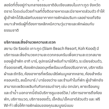
สอร์ตที่ตั้งอยู่ท่ามกลางธรรมชาติอันเงียบสงบในเกาะกูด จังหวัด
ตราด โดดเด่นด้วยทำเลที่ตั้งติดชายหาดและมีชายหาดส่วนตัว ทำให้
ผู้เข้าพักได้สัมผัสกับบรรยากาศการพักผ่อนริมทะเลอย่างแท้จริง
เหมาะสำหรับผู้ที่ต้องการหลีกหนีความวุ่นวายและพักผ่อนกับ
ธรรมชาติ
บริการและสิ่งอำนวยความสะดวก
สยาม บีช รีสอร์ต เกาะกูด (Siam Beach Resort, Koh Kood) มี
บริการและสิ่งอำนวยความสะดวกครบครันเพื่อความสะดวกสบาย
ของผู้เข้าพัก อาทิ บาร์, อุปกรณ์สำหรับทำบาร์บีคิว, ระเบียงส่วนตัว,
ที่จอดรถฟรี, ห้องพักปลอดบุหรี่พร้อมเครื่องปรับอากาศ, บริการรีด
ผ้าและซักรีด, ห้องอาหารที่พร้อมเสิร์ฟเมนูหลากหลาย, ห้องสำหรับ
ครอบครัว, สแน็กบาร์ / บาร์ของว่าง และร้านค้าในที่พัก ผู้เข้าพักยัง
สามารถเพลิดเพลินกับกิจกรรมต่างๆ เช่น ตกปลา, พายเรือแคนู
และดำน้ำ นอกจากนี้ยังมีบริการรูมเซอร์วิส / บริการอาหารถึงห้อง
พัก, บริการนวด, บริการจองตั๋ว, เช็คอิน/เช็คเอาต์ส่วนตัว และ ฟรี
Wi-Fi เพื่อให้การพักผ่อนของคุณสมบูรณ์แบบ