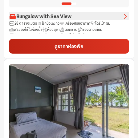
Bungalow with Sea View
28 ตารางเมตร
ฝักบัว
ทีวี
เครื่องปรับอากาศ
ไดร์เป่าผม
ฟรีของใช้ในห้องน้ำ
ห้องสุขา
นอกชาน
ช่องดาวเทียม
พื้นกระเบื้อง/หินอ่อน
ทิวทัศน์
กาน้ำร้อนไฟฟ้า
ผ้าเช็ดตัว/ผ้าปูที่นอน (มีค่าใช้จ่ายเพิ่มเติม)
วิวทะเล
ผ้าเช็ดตัว
ดูราคาห้องพัก
ราวแขวนเสื้อ
ห้องน้ำส่วนตัว
ระเบียง
น้ำดื่มบรรจุขวด (ฟรี)
ห้องพักชั้น G
ตู้นิรภัย
ผ้าลินิน
ห้องปลอดบุหรี่
ตู้เย็น
บริการด้านความปลอดภัย
พื้นที่นั่งเล่น
ถังขยะ
ฟรี Wifi
หน้าต่าง
พื้นไม้เนื้อแข็ง/ปาร์เก้