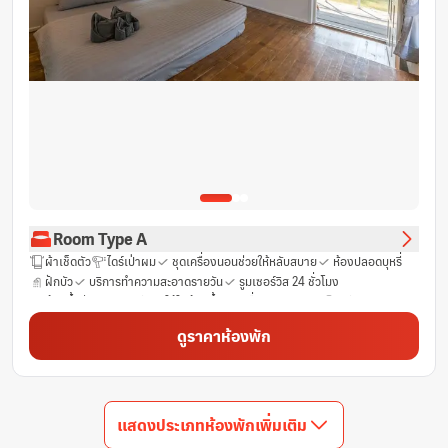
Room Type A
ผ้าเช็ดตัว
ไดร์เป่าผม
ชุดเครื่องนอนช่วยให้หลับสบาย
ห้องปลอดบุหรี่
ฝักบัว
บริการทำความสะอาดรายวัน
รูมเซอร์วิส 24 ชั่วโมง
ห้องน้ำส่วนตัว
ฟรีของใช้ในห้องน้ำ
เครื่องปรับอากาศ
ฟรี Wifi
เตียงเสริมยาวพิเศษ (>6.5 ฟุต)
ราวแขวนเสื้อ
น้ำดื่มบรรจุขวด (ฟรี)
ดูราคาห้องพัก
ระเบียง
กาน้ำร้อนไฟฟ้า
ห้องพักชั้น G
ตู้นิรภัย
ผ้าลินิน
ตู้เย็น
บริการด้านความปลอดภัย
พื้นที่นั่งเล่น
ถังขยะ
หน้าต่าง
พื้นไม้เนื้อแข็ง/ปาร์เก้
แสดงประเภทห้องพักเพิ่มเติม