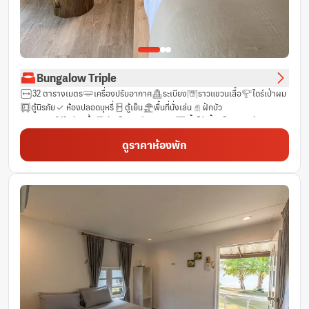
Bungalow Triple
32 ตารางเมตร
เครื่องปรับอากาศ
ระเบียง
ราวแขวนเสื้อ
ไดร์เป่าผม
ตู้นิรภัย
ห้องปลอดบุหรี่
ตู้เย็น
พื้นที่นั่งเล่น
ฝักบัว
ฟรีของใช้ในห้องน้ำ
ผ้าเช็ดตัว
ฟรี Wifi
พื้นไม้เนื้อแข็ง/ปาร์เก้
กาน้ำร้อนไฟฟ้า
ห้องน้ำส่วนตัว
ช่องเคเบิ้ล
ผ้าลินิน
ชา (ฟรี)
ดูราคาห้องพัก
น้ำดื่มบรรจุขวด (ฟรี)
กาแฟสำเร็จรูป (ฟรี)
ห้องพักชั้น G
พื้นกระเบื้อง/หินอ่อน
ถังขยะ
หน้าต่าง
เตียงสำหรับเด็ก (เมื่อแจ้งความประสงค์)
บริการด้านความปลอดภัย
ทีวี