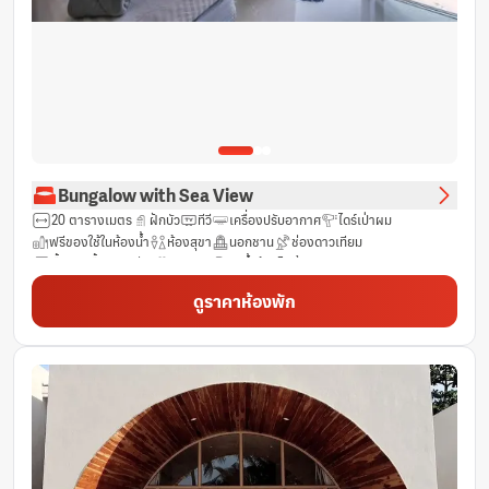
Bungalow with Sea View
20 ตารางเมตร
ฝักบัว
ทีวี
เครื่องปรับอากาศ
ไดร์เป่าผม
ฟรีของใช้ในห้องน้ำ
ห้องสุขา
นอกชาน
ช่องดาวเทียม
พื้นกระเบื้อง/หินอ่อน
ทิวทัศน์
กาน้ำร้อนไฟฟ้า
ผ้าเช็ดตัว/ผ้าปูที่นอน (มีค่าใช้จ่ายเพิ่มเติม)
วิวทะเล
ผ้าเช็ดตัว
ดูราคาห้องพัก
ราวแขวนเสื้อ
ห้องน้ำส่วนตัว
ระเบียง
น้ำดื่มบรรจุขวด (ฟรี)
ห้องพักชั้น G
ตู้นิรภัย
ผ้าลินิน
ห้องปลอดบุหรี่
ตู้เย็น
บริการด้านความปลอดภัย
พื้นที่นั่งเล่น
ถังขยะ
ฟรี Wifi
หน้าต่าง
พื้นไม้เนื้อแข็ง/ปาร์เก้