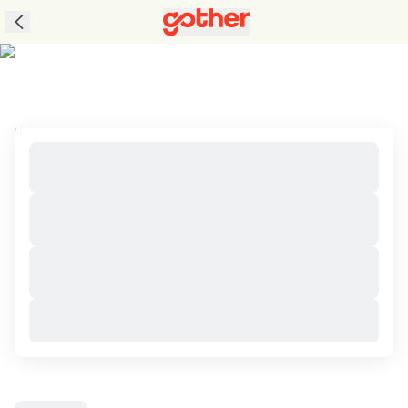
ทัวร์ปาปัว, อินโดนีเซีย ราคาถูก เที่ยวสนุกกับแพ็คเกจ
ทัวร์สุดคุ้ม เที่ยวครบในทริปเดียว