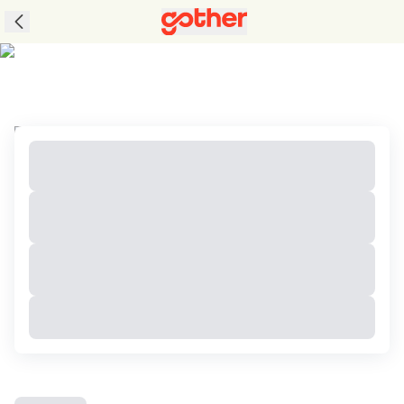
ทัวร์โกตาเซอตาร์, มาเลเซีย ราคาถูก เที่ยวสนุกกับ
แพ็คเกจทัวร์สุดคุ้ม เที่ยวครบในทริปเดียว