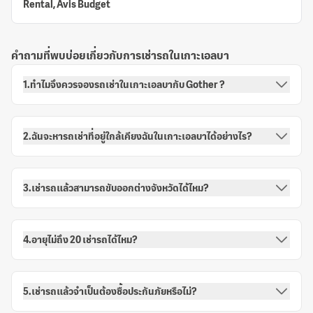
Rental, Avis Budget
คำถามที่พบบ่อยเกี่ยวกับการเช่ารถในเกาะเอลบา
1.ทำไมจึงควรจองรถเช่าในเกาะเอลบากับ Gother ?
2.ฉันจะหารถเช่าที่อยู่ใกล้เคียงฉันในเกาะเอลบาได้อย่างไร?
3.เช่ารถแล้วสามารถขับออกต่างจังหวัดได้ไหม?
4.อายุไม่ถึง 20 เช่ารถได้ไหม?
5.เช่ารถแล้วจำเป็นต้องซื้อประกันภัยหรือไม่?