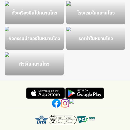
ตั๋วเครื่องบินไปหนานโถว
โรงแรมในหนานโถว
กิจกรรมน่าลองในหนานโถว
รถเช่าในหนานโถว
ทัวร์ในหนานโถว