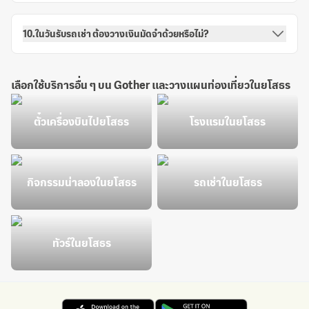
10.ในวันรับรถเช่า ต้องวางเงินมัดจำด้วยหรือไม่?
เลือกใช้บริการอื่น ๆ บน Gother และวางแผนท่องเที่ยวในยโสธร
ตั๋วเครื่องบินไปยโสธร
โรงแรมในยโสธร
กิจกรรมน่าลองในยโสธร
รถเช่าในยโสธร
ทัวร์ในยโสธร