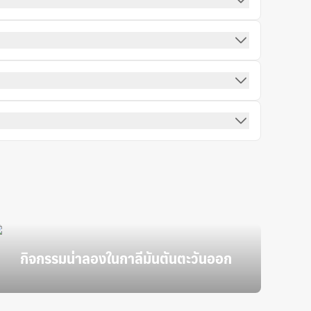
กิจกรรมน่าลองในกาลีมันตันตะวันออก