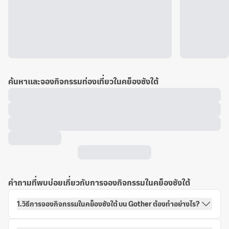
ค้นหาและจองกิจกรรมท่องเที่ยวในคย็องซังใต้
คำถามที่พบบ่อยเกี่ยวกับการจองกิจกรรมในคย็องซังใต้
1.วิธีการจองกิจกรรมในคย็องซังใต้ บน Gother ต้องทำอย่างไร?