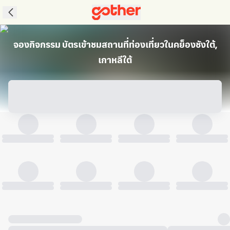
จองกิจกรรม บัตรเข้าชมสถานที่ท่องเที่ยวในคย็องซังใต้,
เกาหลีใต้