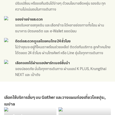
ปรับเปลี่ยน หรือขอคืนเงินได้ง่ายๆ
ด้วยนโยบายยืดหยุ่น รองรับ
ทุก
ความไม่แน่นอนในการเดินทาง
จองง่าย
จ่ายสะดวก
รองรับหลายสกุลเงิน และ
เลือกชำระได้หลายช่องทางทั้งโอน
ผ่าน
ธนาคาร บัตรเครดิต
และ e-Wallet ยอดนิยม
ติดต่อสะดวก
ดูแลโดยคนไทย 24 ชั่วโมง
ไม่ว่าคุณจะอยู่ที่ไหนเราพร้อม
ช่วยเหลือ! ติดต่อทีมบริการ
ลูกค้าคนไทย
ได้ตลอด 24 ชั่วโมง
ผ่านโทรศัพท์ หรือ Line
อุ่นใจทุกการเดินทาง
เลือกจองได้
ผ่านแอปพาร์ทเนอร์ชั้นนำ
จองปลอดภัย มั่นใจทุกการเดินทาง
ผ่านแอป K PLUS,
Krungthai
NEXT และ เป๋าตัง
เลือกใช้บริการอื่นๆ บน Gother และวางแผนท่องเที่ยวโภชปุระ,
เนปาล