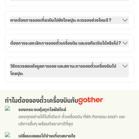
หากต้องการจองเที่ยวบินไปยังโภชปุระ ควรจองช่วงไหนดี ?
ต้องการจะยกเลิกการจองตั๋วเครื่องบิน และขอคืนเงินได้หรือไม่ ?
วิธีตรวจสอบข้อมูลการจอง และสถานะการจองตั๋วเครื่องบินไป
โภชปุระ
กับ
ทำไมต้องจองตั๋วเครื่องบิน
กับ
จองครบ จบคุ้ม
ทุกไลฟ์สไตล์
จองทุกอย่างได้ในที่เดียว!
ตั๋วเครื่องบิน ที่พัก กิจกรรม
รถเช่า
และ
บริการอื่นๆ
พร้อมดีลราคาดีที่สุด
เปลี่ยนแพลนได้ง่าย
เที่ยวสบายใจ