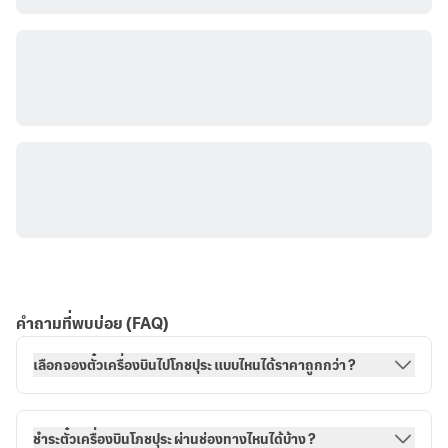
คำถามที่พบบ่อย (FAQ)
เลือกจองตั๋วเครื่องบินไปโภชปุระ แบบไหนได้ราคาถูกกว่า ?
ชำระตั๋วเครื่องบินโภชปุระ ผ่านช่องทางไหนได้บ้าง ?