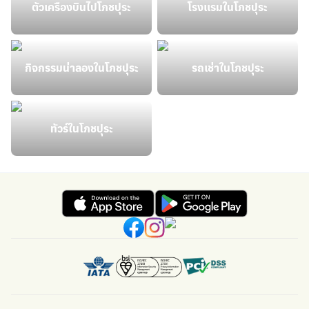
ตั๋วเครื่องบินไปโภชปุระ
โรงแรมในโภชปุระ
กิจกรรมน่าลองในโภชปุระ
รถเช่าในโภชปุระ
ทัวร์ในโภชปุระ