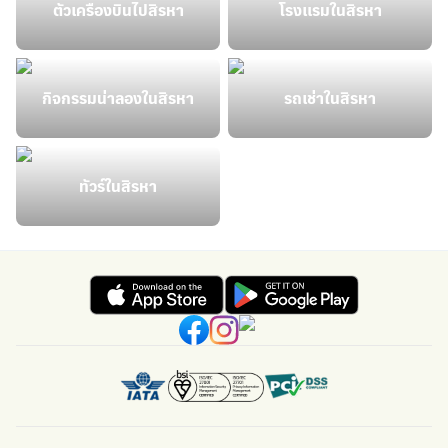
ตั๋วเครื่องบินไปสิรหา
โรงแรมในสิรหา
กิจกรรมน่าลองในสิรหา
รถเช่าในสิรหา
ทัวร์ในสิรหา