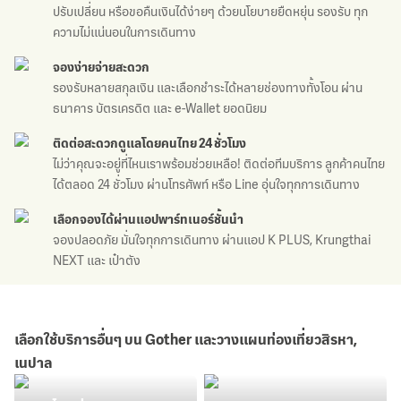
ปรับเปลี่ยน หรือขอคืนเงินได้ง่ายๆ
ด้วยนโยบายยืดหยุ่น รองรับ
ทุก
ความไม่แน่นอนในการเดินทาง
จองง่าย
จ่ายสะดวก
รองรับหลายสกุลเงิน และ
เลือกชำระได้หลายช่องทางทั้งโอน
ผ่าน
ธนาคาร บัตรเครดิต
และ e-Wallet ยอดนิยม
ติดต่อสะดวก
ดูแลโดยคนไทย 24 ชั่วโมง
ไม่ว่าคุณจะอยู่ที่ไหนเราพร้อม
ช่วยเหลือ! ติดต่อทีมบริการ
ลูกค้าคนไทย
ได้ตลอด 24 ชั่วโมง
ผ่านโทรศัพท์ หรือ Line
อุ่นใจทุกการเดินทาง
เลือกจองได้
ผ่านแอปพาร์ทเนอร์ชั้นนำ
จองปลอดภัย มั่นใจทุกการเดินทาง
ผ่านแอป K PLUS,
Krungthai
NEXT และ เป๋าตัง
เลือกใช้บริการอื่นๆ บน Gother และวางแผนท่องเที่ยวสิรหา,
เนปาล