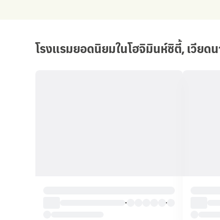
โรงแรมยอดนิยมในโฮจิมินห์ซิตี้, เวียด