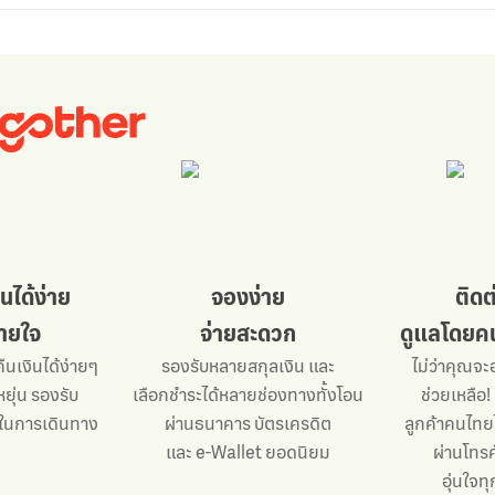
นได้ง่าย
จองง่าย
ติด
บายใจ
จ่ายสะดวก
ดูแลโดยคน
ืนเงินได้ง่ายๆ
รองรับหลายสกุลเงิน และ
ไม่ว่าคุณจะ
ยุ่น รองรับ
เลือกชำระได้หลายช่องทางทั้งโอน
ช่วยเหลือ!
ในการเดินทาง
ผ่านธนาคาร บัตรเครดิต
ลูกค้าคนไทย
และ e-Wallet ยอดนิยม
ผ่านโทรศ
อุ่นใจท