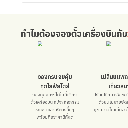
กับ
ทำไมต้องจองตั๋วเครื่องบิน
กับ
จองครบ จบคุ้ม
เปลี่ยนแพล
ทุกไลฟ์สไตล์
เที่ยวส
จองทุกอย่างได้ในที่เดียว!
ปรับเปลี่ยน หรือขอค
ตั๋วเครื่องบิน ที่พัก กิจกรรม
ด้วยนโยบายยืดห
รถเช่า
และบริการอื่นๆ
ทุกความไม่แน่นอน
พร้อมดีลราคาดีที่สุด