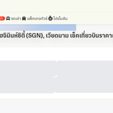
รถเช่า
แพ็คเกจทัวร์
โปรโมชัน
นำ
ฮจิมินห์ซิตี้ (SGN), เวียดนาม เช็คเที่ยวบินราคา