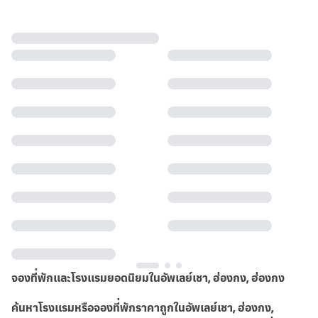
จองที่พักและโรงแรมยอดนิยมในอัพเลย์เชา, ฮ่องกง, ฮ่องกง
ค้นหาโรงแรมหรือจองที่พักราคาถูกในอัพเลย์เชา, ฮ่องกง,