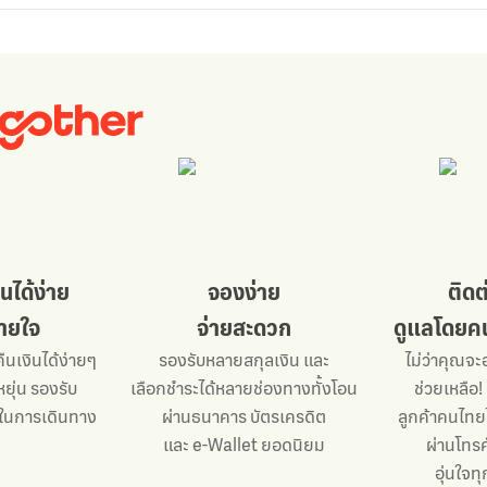
นได้ง่าย
จองง่าย
ติด
บายใจ
จ่ายสะดวก
ดูแลโดยคน
ืนเงินได้ง่ายๆ
รองรับหลายสกุลเงิน และ
ไม่ว่าคุณจะ
ยุ่น รองรับ
เลือกชำระได้หลายช่องทางทั้งโอน
ช่วยเหลือ!
ในการเดินทาง
ผ่านธนาคาร บัตรเครดิต
ลูกค้าคนไทย
และ e-Wallet ยอดนิยม
ผ่านโทรศ
อุ่นใจท