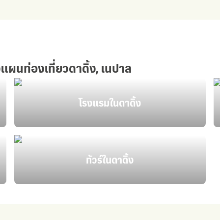
แผนท่องเที่ยวดาดิ้ง, เนปาล
โรงแรมในดาดิ้ง
ทัวร์ในดาดิ้ง