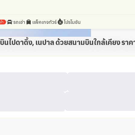
รถเช่า
แพ็คเกจทัวร์
โปรโมชัน
นำ
งบินไปดาดิ้ง, เนปาล ด้วยสนามบินใกล้เคียง ราคา