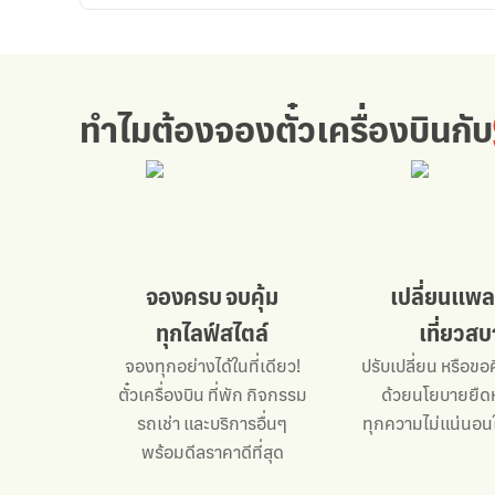
กับ
ทำไมต้องจองตั๋วเครื่องบิน
กับ
จองครบ จบคุ้ม
เปลี่ยนแพล
ทุกไลฟ์สไตล์
เที่ยวส
จองทุกอย่างได้ในที่เดียว!
ปรับเปลี่ยน หรือขอค
ตั๋วเครื่องบิน ที่พัก กิจกรรม
ด้วยนโยบายยืดห
รถเช่า
และบริการอื่นๆ
ทุกความไม่แน่นอน
พร้อมดีลราคาดีที่สุด