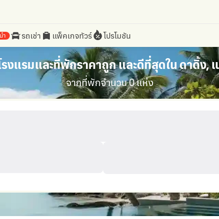
รถเช่า
แพ็คเกจทัวร์
โปรโมชัน
นำ
รงแรมและที่พักราคาถูก และดีที่สุดใน ดาดิ้ง, 
จากที่พักจำนวน 0 แห่ง