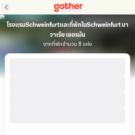
โรงแรมSchweinfurtและที่พักในSchweinfurt บา
วาเรีย เยอรมัน
จากที่พักจำนวน 8 แห่ง