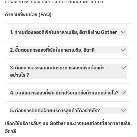
เครื่องบิน หรือจองทริปท่องเที่ยว ก็บอกเลยว่าคุ้มค่า
คำถามที่พบบ่อย (FAQ)
1. ทำไมต้องจองที่พักในกาลาเบรีย, อิตาลี ผ่าน Gother
2. ขั้นตอนการจองที่พักในกาลาเบรีย, อิตาลี
3. ต้องการตรวจสอบสถานะการจองที่พักต้องทำ
อย่างไร ?
วิธีการจองกับ Gother
การจองของฉัน
4. ยกเลิกการจองที่พัก มีค่าปรับและข้อกำหนดอย่างไร?
5. ต้องการติดต่อฝ่ายบริการลูกค้าได้อย่างไร?
เลือกใช้บริการอื่นๆ บน Gother และวางแผนท่องเที่ยวกาลาเบรีย,
อิตาลี