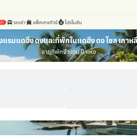
รถเช่า
แพ็คเกจทัวร์
โปรโมชัน
นำ
งแรมแดฮึง ดงและที่พักในแดฮึง ดง โซล เกาหลี
จากที่พักจำนวน 0 แห่ง