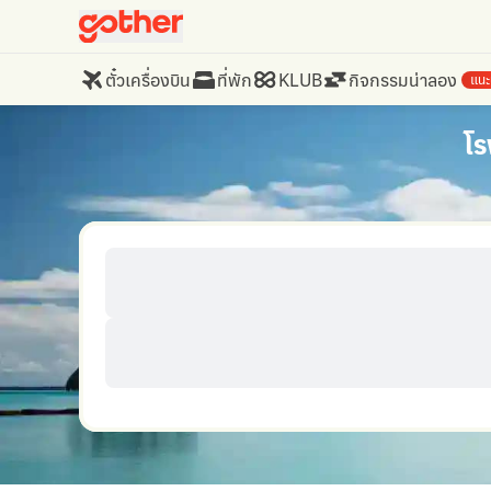
ตั๋วเครื่องบิน
ที่พัก
KLUB
กิจกรรมน่าลอง
แนะ
โร