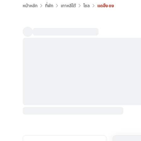
หน้าหลัก
ที่พัก
เกาหลีใต้
โซล
แดฮึง ดง