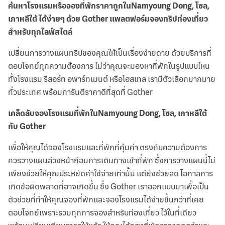
ค้นหาโรงแรมหรือจองที่พักราคาถูกในNamyoung Dong, โซล,
เกาหลีใต้ ได้ง่ายๆ ด้วย Gother แพลตฟอร์มจองทริปท่องเที่ยว
สำหรับทุกไลฟ์สไตล์
เปลี่ยนการวางแผนทริปของคุณให้เป็นเรื่องง่ายดาย ด้วยบริการที่
ตอบโจทย์ทุกความต้องการ ไม่ว่าคุณจะมองหาที่พักในรูปแบบไหน
ทั้งโรงแรม รีสอร์ท อพาร์ทเมนต์ หรือโฮสเทล เรามีตัวเลือกมากมาย
ทั่วประเทศ พร้อมการันตีราคาดีที่สุดที่ Gother
เคล็ดลับจองโรงแรมที่พักในNamyoung Dong, โซล, เกาหลีใต้
กับ Gother
เพื่อให้คุณได้จองโรงแรมและที่พักที่คุ้มค่า ตรงกับความต้องการ
ควรวางแผนล่วงหน้าก่อนการเดินทางเข้าที่พัก ซึ่งการวางแผนนี้ไม่
เพียงช่วยให้คุณประหยัดค่าใช้จ่ายเท่านั้น แต่ยังช่วยลด โอกาสการ
เกิดข้อผิดพลาดที่อาจเกิดขึ้น ซึ่ง Gother เราออกแบบมาเพื่อเป็น
ตัวช่วยที่ทำให้คุณจองที่พักและจองโรงแรมได้ง่ายขึ้นกว่าที่เคย
ตอบโจทย์เพราะรวมทุกการจองสำหรับท่องเที่ยว ไว้ในที่เดียว