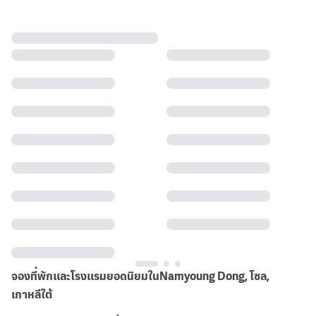
จองที่พักและโรงแรมยอดนิยมในNamyoung Dong, โซล,
เกาหลีใต้