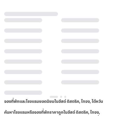
จองที่พักและโรงแรมยอดนิยมในอีสต์ ดิสตริค, ไทจง, ไต้หวัน
ค้นหาโรงแรมหรือจองที่พักราคาถูกในอีสต์ ดิสตริค, ไทจง,