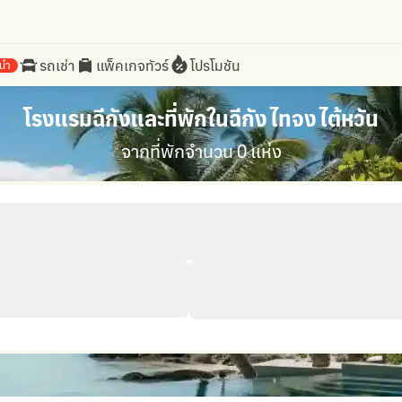
รถเช่า
แพ็คเกจทัวร์
โปรโมชัน
นำ
โรงแรมฉีกังและที่พักในฉีกัง ไทจง ไต้หวัน
จากที่พักจำนวน 0 แห่ง