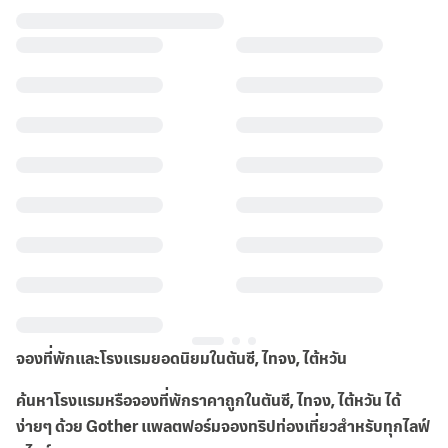
จองที่พักและโรงแรมยอดนิยมในตันซี, ไทจง, ไต้หวัน
ค้นหาโรงแรมหรือจองที่พักราคาถูกในตันซี, ไทจง, ไต้หวัน ได้
ง่ายๆ ด้วย Gother แพลตฟอร์มจองทริปท่องเที่ยวสำหรับทุกไลฟ์