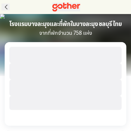
โรงแรมบางละมุงและที่พักในบางละมุง ชลบุรี ไทย
จากที่พักจำนวน 758 แห่ง