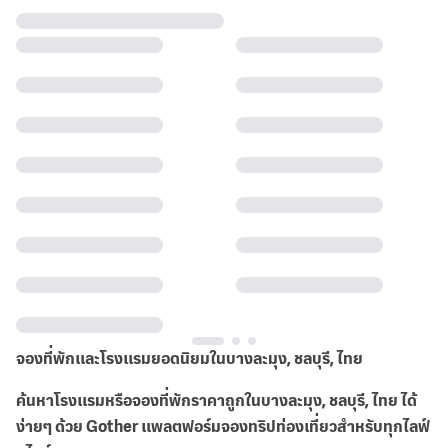
จองที่พักและโรงแรมยอดนิยมในบางละมุง, ชลบุรี, ไทย
ค้นหาโรงแรมหรือจองที่พักราคาถูกในบางละมุง, ชลบุรี, ไทย ได้
ง่ายๆ ด้วย Gother แพลตฟอร์มจองทริปท่องเที่ยวสำหรับทุกไลฟ์