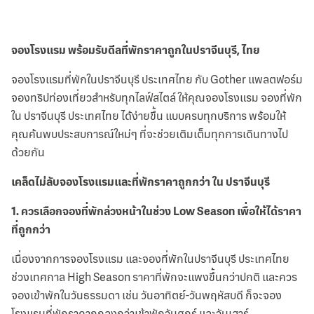
จองโรงแรม พร้อมรับดีลที่พักราคาถูกในปราจีนบุรี, ไทย
จองโรงแรมที่พักในปราจีนบุรี ประเทศไทย กับ Gother แพลตฟอร์ม
จองทริปท่องเที่ยวสำหรับทุกไลฟ์สไตล์ ให้คุณจองโรงแรม จองที่พัก
ใน ปราจีนบุรี ประเทศไทย ได้ง่ายขึ้น แบบครบทุกบริการ พร้อมให้
คุณค้นพบประสบการณ์ใหม่ๆ ที่จะช่วยเติมเต็มทุกการเดินทางไป
ด้วยกัน
เคล็ดไม่ลับจองโรงแรมและที่พักราคาถูกกว่า ใน ปราจีนบุรี
1
.
ควรเลือกจองที่พักล่วงหน้าในช่วง Low Season เพื่อให้ได้ราคา
ที่ถูกกว่า
เนื่องจากการจองโรงแรม และจองที่พักในปราจีนบุรี ประเทศไทย
ช่วงเทศกาล High Season ราคาที่พักจะแพงขึ้นกว่าปกติ และควร
จองเข้าพักในวันธรรมดา เช่น วันอาทิตย์-วันพฤหัสบดี ก็จะจอง
โรงแรมที่พักราคาถูกลงกว่าเข้าพักวันศุกร์ และวันเสาร์