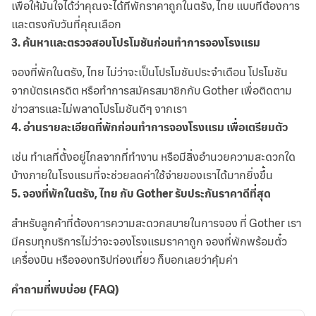
เพื่อให้มั่นใจได้ว่าคุณจะได้ที่พักราคาถูกในตรัง, ไทย แบบที่ต้องการ
และตรงกับวันที่คุณเลือก
3
.
ค้นหาและตรวจสอบโปรโมชันก่อนทำการจองโรงแรม
จองที่พักในตรัง, ไทย ไม่ว่าจะเป็นโปรโมชันประจำเดือน โปรโมชัน
จากบัตรเครดิต หรือทำการสมัครสมาชิกกับ Gother เพื่อติดตาม
ข่าวสารและไม่พลาดโปรโมชันดีๆ จากเรา
4
.
อ่านรายละเอียดที่พักก่อนทำการจองโรงแรม เพื่อเตรียมตัว
เช่น ทำเลที่ตั้งอยู่ไกลจากที่ทำงาน หรือมีสิ่งอำนวยความสะดวกใด
บ้างภายในโรงแรมที่จะช่วยลดค่าใช้จ่ายของเราได้มากยิ่งขึ้น
5
.
จองที่พักในตรัง, ไทย กับ Gother รับประกันราคาดีที่สุด
สำหรับลูกค้าที่ต้องการความสะดวกสบายในการจอง ที่ Gother เรา
มีครบทุกบริการไม่ว่าจะจองโรงแรมราคาถูก จองที่พักพร้อมตั๋ว
เครื่องบิน หรือจองทริปท่องเที่ยว ก็บอกเลยว่าคุ้มค่า
คำถามที่พบบ่อย (FAQ)