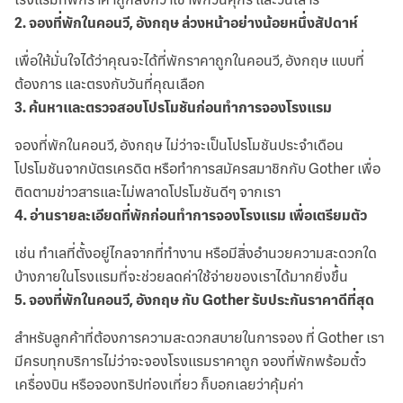
2
.
จองที่พักในคอนวี, อังกฤษ ล่วงหน้าอย่างน้อยหนึ่งสัปดาห์
เพื่อให้มั่นใจได้ว่าคุณจะได้ที่พักราคาถูกในคอนวี, อังกฤษ แบบที่
ต้องการ และตรงกับวันที่คุณเลือก
3
.
ค้นหาและตรวจสอบโปรโมชันก่อนทำการจองโรงแรม
จองที่พักในคอนวี, อังกฤษ ไม่ว่าจะเป็นโปรโมชันประจำเดือน
โปรโมชันจากบัตรเครดิต หรือทำการสมัครสมาชิกกับ Gother เพื่อ
ติดตามข่าวสารและไม่พลาดโปรโมชันดีๆ จากเรา
4
.
อ่านรายละเอียดที่พักก่อนทำการจองโรงแรม เพื่อเตรียมตัว
เช่น ทำเลที่ตั้งอยู่ไกลจากที่ทำงาน หรือมีสิ่งอำนวยความสะดวกใด
บ้างภายในโรงแรมที่จะช่วยลดค่าใช้จ่ายของเราได้มากยิ่งขึ้น
5
.
จองที่พักในคอนวี, อังกฤษ กับ Gother รับประกันราคาดีที่สุด
สำหรับลูกค้าที่ต้องการความสะดวกสบายในการจอง ที่ Gother เรา
มีครบทุกบริการไม่ว่าจะจองโรงแรมราคาถูก จองที่พักพร้อมตั๋ว
เครื่องบิน หรือจองทริปท่องเที่ยว ก็บอกเลยว่าคุ้มค่า