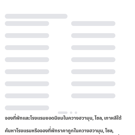
จองที่พักและโรงแรมยอดนิยมในควางฮวามุน, โซล, เกาหลีใต้
ค้นหาโรงแรมหรือจองที่พักราคาถูกในควางฮวามุน, โซล,