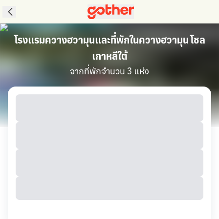
โรงแรมควางฮวามุนและที่พักในควางฮวามุน โซล
เกาหลีใต้
จากที่พักจำนวน 3 แห่ง