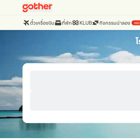
ตั๋วเครื่องบิน
ที่พัก
KLUB
กิจกรรมน่าลอง
แนะ
โ