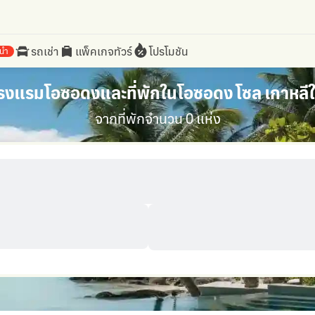
รถเช่า
แพ็คเกจทัวร์
โปรโมชัน
นำ
รงแรมโอซอดงและที่พักในโอซอดง โซล เกาหลีใ
จากที่พักจำนวน 0 แห่ง