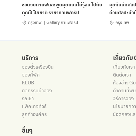
ชวนจิบกาแฟและพูดคุยแบบไม่รู้จบ ไปกับ
คุยกับนักศิล
คุณปิ ปิยชาติ ราชากาแฟดริป
ด้วยศิลปะบำ
กรุงเทพ
Gallery กาแฟดริป
กรุงเทพ
บริการ
เกี่ยวกับ
จองตั๋วเครื่องบิน
เกี่ยวกับเรา
จองที่พัก
ติดต่อเรา
KLUB
ห้องข่าว G
กิจกรรมน่าลอง
คำถามที่พบ
รถเช่า
วิธีการจอง
แพ็คเกจทัวร์
นโยบายความ
ลูกค้าองค์กร
ข้อตกลงและ
อื่นๆ