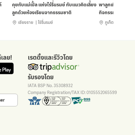
์
คุยกับแม่เปิ้ล แห่งไร่รื่นรมย์ กับแนวคิดเลี้ยง
พาลูกเที่ยวภูเก็ต
ลูกด้วยห้องเรียนจากธรรมชาติ
กิจกรรมเด็ดที่เด็
เชียงราย
ไร่รื่นรมย์
ภูเก็ต
้เลย!
เรตติ้งและรีวิวโดย
รับรองโดย
IATA BSP No. 35308932
Company Registration/TAX ID: 0105552065599
her