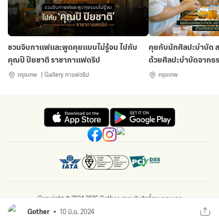
ชวนจิบกาแฟและพูดคุยแบบไม่รู้จบ ไปกับ
คุยกับนักศิลปะบำบัด 
คุณปิ ปิยชาติ ราชากาแฟดริป
ด้วยศิลปะบำบัดจากธ
กรุงเทพ
Gallery กาแฟดริป
กรุงเทพ
Copyright © 2024-2026 Gother. สงวนลิขสิทธิ์ตามกฎหมาย
gother.com เป็นผู้ให้บริการการท่องเที่ยวออนไลน์ และบริการที่เกี่ยวข้องทั่วโลก
Gother
10 มิ.ย. 2024